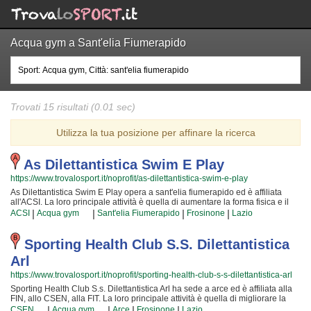
Acqua gym a Sant'elia Fiumerapido
Trovati 15 risultati (0.01 sec)
Utilizza la tua posizione per affinare la ricerca
As Dilettantistica Swim E Play
https://www.trovalosport.it/noprofit/as-dilettantistica-swim-e-play
As Dilettantistica Swim E Play opera a sant'elia fiumerapido ed è affiliata
all'ACSI. La loro principale attività è quella di aumentare la forma fisica e il
benessere delle persone organizzando corsi sul territorio (anche per
|
|
|
|
ACSI
Acqua gym
Sant'elia Fiumerapido
Frosinone
Lazio
bambini e ragazzi). Le loro attività sono utili a sviluppare le capacità motorie
e fisiche ed a sono utili a il proprio aspetto fisico per conquistare una
maggior sicurezza individuale operando anche sulla propria autostima. I loro
Sporting Health Club S.s. Dilettantistica
docenti sono i più bravi della zona e si formano costantemente partecipando
Arl
alle lezioni {text_aff3} per assicurare la massima serenità e professionalità ai
loro iscritti. Il risultato e il divertimento che nascono facendo acqua gym
https://www.trovalosport.it/noprofit/sporting-health-club-s-s-dilettantistica-arl
rendono questa attività davvero speciale, per cui, una volta che sarete partiti,
Sporting Health Club S.s. Dilettantistica Arl ha sede a arce ed è affiliata alla
non potrete più farne a meno! Provateci!!! As Dilettantistica Swim E Play è
FIN, allo CSEN, alla FIT. La loro principale attività è quella di migliorare la
una grande comunità in cui potrai trovare un ambiente amichevole e sereno.
forma fisica e il benessere delle persone organizzando corsi sul territorio
|
|
|
|
Se vuoi iscriverti o semplicemente informarti sui loro corsi puoi venire in sede
CSEN
Acqua gym
Arce
Frosinone
Lazio