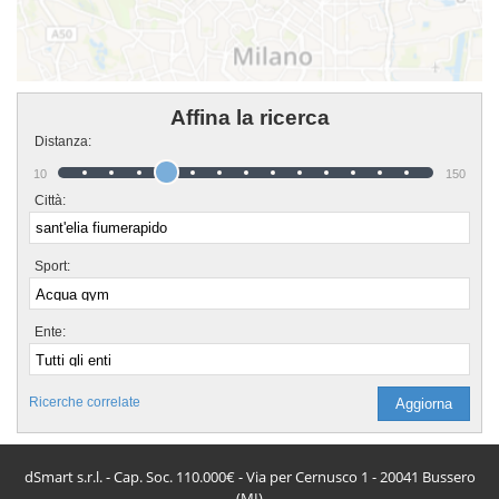
Affina la ricerca
Distanza:
10
150
Città:
Sport:
Ente:
Ricerche correlate
dSmart s.r.l. - Cap. Soc. 110.000€ - Via per Cernusco 1 - 20041 Bussero
(MI)