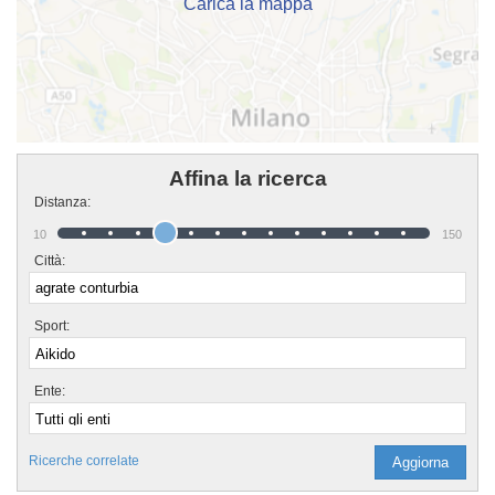
Carica la mappa
Affina la ricerca
Distanza:
10
150
Città:
Sport:
Ente:
Ricerche correlate