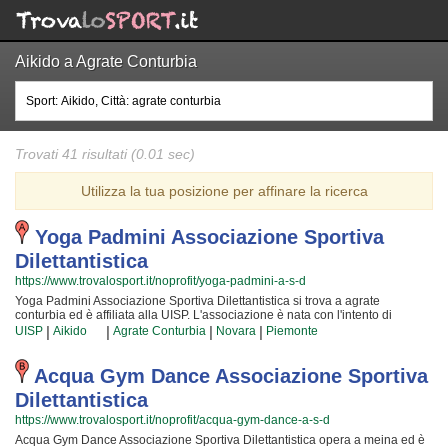
Aikido a Agrate Conturbia
Trovati 41 risultati (0.01 sec)
Utilizza la tua posizione per affinare la ricerca
Yoga Padmini Associazione Sportiva
Dilettantistica
https://www.trovalosport.it/noprofit/yoga-padmini-a-s-d
Yoga Padmini Associazione Sportiva Dilettantistica si trova a agrate
conturbia ed è affiliata alla UISP. L'associazione è nata con l'intento di
promuovere L'aikido organizzando corsi per bambini, ragazzi e adulti. Se
|
|
|
|
UISP
Aikido
Agrate Conturbia
Novara
Piemonte
desiderate che vostro figlio o vostra figlia impari la disciplina, il rispetto e la
concentrazione, L'aikido è sicuramente lo sport più adatto. I loro maestri di
aikido seguiranno i vostri figli quotidianamente, ma restando sempre
Acqua Gym Dance Associazione Sportiva
nell'ottica di sviluppare i talenti e le capacità personali di ciascun atleta. Yoga
Dilettantistica
Padmini Associazione Sportiva Dilettantistica da sempre accoglie i bambini e
i ragazzi di agrate conturbia, in un ambiente serio e sano, in cui i vostri figli
https://www.trovalosport.it/noprofit/acqua-gym-dance-a-s-d
troveranno sicuramente uno sfogo e uno svago e tanti nuovi amici. Gli
Acqua Gym Dance Associazione Sportiva Dilettantistica opera a meina ed è
allenamenti si tengono in palestra a agrate conturbia e coincidono con il