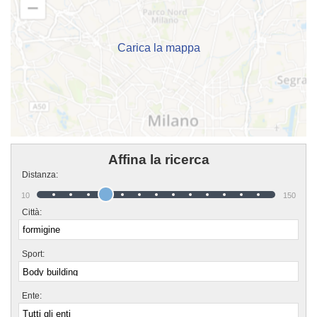
corsi puoi venire in sede o mandare un messaggio cliccando sul bottone
"Contattaci" presente nella pagina.
Carica la mappa
Affina la ricerca
Distanza:
10
150
Città:
Sport:
Ente: