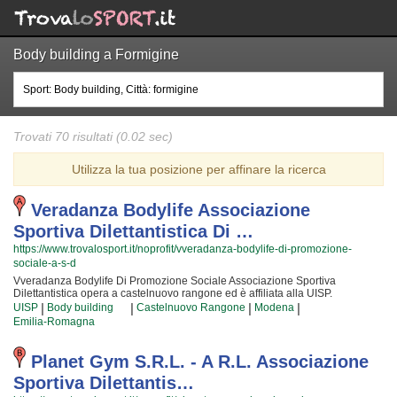
Body building a Formigine
Trovati 70 risultati (0.02 sec)
Utilizza la tua posizione per affinare la ricerca
Veradanza Bodylife Associazione
Sportiva Dilettantistica Di …
https://www.trovalosport.it/noprofit/vveradanza-bodylife-di-promozione-
sociale-a-s-d
Vveradanza Bodylife Di Promozione Sociale Associazione Sportiva
Dilettantistica opera a castelnuovo rangone ed è affiliata alla UISP.
L'associazione è nata con l'intento di promuovere Le arti marziali
|
|
|
|
UISP
Body building
Castelnuovo Rangone
Modena
organizzando corsi rivolti a bambini, ragazzi e adulti. Se desiderate che
Emilia-Romagna
vostro figlio o vostra figlia impari la disciplina, il rispetto e la concentrazione,
Le arti marziali è sicuramente lo sport più adatto. I loro maestri di arti marziali
seguiranno i vostri figli passo per passo, ma restando sempre nell'ottica di
Planet Gym S.r.l. - A R.l. Associazione
sviluppare i talenti e le capacità personali di ciascun atleta. Vveradanza
Sportiva Dilettantis…
Bodylife Di Promozione Sociale Associazione Sportiva Dilettantistica da
sempre accoglie i bambini e i ragazzi di castelnuovo rangone, in un