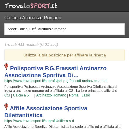
Calcio a Arcinazzo Romano
Trovati 411 risultati (0.01 sec)
Utilizza la tua posizione per affinare la ricerca
Polisportiva P.g.frassati Arcinazzo
Associazione Sportiva Di…
https://www.trovalosport.it/noprofit/pol-p-g-frassati-arcinazzo-a-s-d
Polisportiva P.g.frassati Arcinazzo Associazione Sportiva Dilettantistica si
trova a arcinazzo romano ed è affiliata al CSI. La loro principale attività è
quella di promuovere il calcio a 5 organizzando corsi rivolti a bambini e
|
|
|
|
CSI
Calcio a 5
Arcinazzo Romano
Roma
Lazio
ragazzi. Polisportiva P.g.frassati Arcinazzo Associazione Sportiva
Dilettantistica è radicata nella comunità di arcinazzo romano ha educato
generazioni di atleti, accompagnandoli in tutto il percorso di crescita e di
Affile Associazione Sportiva
maturazione tipico degli sport di squadra. I loro istruttori di calcio a 5 sono tra
Dilettantistica
i più esperti e qualificati della zona e sono sicuramente i più adatti a
sviluppare il talento dei bambini che iniziano a giocare e dei ragazzi che
https://www.trovalosport.it/noprofit/affile-a-s-d
vogliono raggiungere livelli di eccellenza. Per questo motivo Polisportiva
Affile Associazione Sportiva Dilettantistica ha sede a affile ed è affiliata alla
P.g.frassati Arcinazzo Associazione Sportiva Dilettantistica sarà contenta di