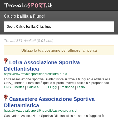
Calcio balilla a Fiuggi
Trovati 361 risultati (0.01 sec)
Utilizza la tua posizione per affinare la ricerca
Lofra Associazione Sportiva
Dilettantistica
https://www.trovalosport.it/noprofit/lofra-a-s-d
Lofra Associazione Sportiva Dilettantistica si trova a fiuggi ed è affiliata alla
CNS_Libertas. Il loro fine è quello di promuovere il calcio a 5 proponendo
corsi rivolti a bambini e ragazzi. Lofra Associazione Sportiva Dilettantistica è
|
|
|
|
CNS_Libertas
Calcio a 5
Fiuggi
Frosinone
Lazio
radicata nella comunità di fiuggi e al loro interno sono cresciute generazioni
di bambini e ragazzi che hanno imparato i valori fondamentali dello sport e
l'importanza del lavoro di squadra. I loro istruttori di calcio a 5 sono tra i più
Casavetere Associazione Sportiva
esperti e qualificati della zona e sono sicuramente i più adatti a sviluppare il
Dilettantistica
talento dei bambini che iniziano a giocare e dei ragazzi che vogliono
raggiungere livelli di eccellenza. Per questo motivo Lofra Associazione
https://www.trovalosport.it/noprofit/casavetere-a-s-d
Sportiva Dilettantistica sarà felice di accogliere anche tuo figlio
Casavetere Associazione Sportiva Dilettantistica ha sede a fiuggi ed è
nell'associazione, perché possa raggiungere il successo che merita in un