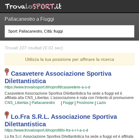
Pallacanestro a Fiuggi
Trovati 107 risultati (0.01 sec)
Utilizza la tua posizione per affinare la ricerca
Casavetere Associazione Sportiva
Dilettantistica
https://www.trovalosport.it/noprofit/casavetere-a-s-d
Casavetere Associazione Sportiva Dilettantistica ha sede a fiuggi ed è
affiliata alla CNS_Libertas. L'associazione è nata con l'intento di promuovere
il tennis offrendo tornei sul territorio e corsi per bambini, ragazzi e adulti.
|
|
|
|
CNS_Libertas
Pallacanestro
Fiuggi
Frosinone
Lazio
L'attività è incentrata sia sul miglioramento delle capacità motorie e fisiche
degli atleti sia sulla creazione di quelle qualità personali che si acquisiscono
quotidianamente affrontando sfide articolate. Proprio per questo motivo gli
Lo.fra S.r.l. Associazione Sportiva
istruttori sono tra i migliori della Provincia e sono convinti di poter trasmettere
Dilettantistica
quei valori in cui Casavetere Associazione Sportiva Dilettantistica crede fin
dalla sua nascita. La passione, i sacrifici e la continua ricerca della chiave
https://www.trovalosport.it/noprofit/lo-fra-s-r-l-a-s-d
per migliorare e superare i propri limiti personali rendono il tennis uno sport
Lo.fra S.r.l. Associazione Sportiva Dilettantistica ha sede a fiuggi ed è affiliata
unico e da cui si viene immediatamente colpiti. Casavetere Associazione