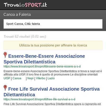
Canoa a Faleria
Trovati 52 risultati (0.01 sec)
Utilizza la tua posizione per affinare la ricerca
Essere-Bene-Essere Associazione
Sportiva Dilettantistica
https://www.trovalosport.it/noprofit/essere-bene-essere-a-s-d
Essere-bene-essere Associazione Sportiva Dilettantistica si trova a nepi ed è
affiliata alla UISP. Il loro fine è quello di promuovere Le discipline orientali
organizzando corsi per bambini, ragazzi e adulti. Se desiderate che vostro
|
|
|
|
UISP
Canoa
Nepi
Viterbo
Lazio
figlio o vostra figlia impari la disciplina, il rispetto e la concentrazione, Le
discipline orientali è sicuramente lo sport giusto. I loro maestri di discipline
orientali seguiranno i vostri figli passo per passo, ma restando sempre
Free Life Survival Associazione Sportiva
nell'ottica di sviluppare i talenti e le capacità personali di ciascun atleta.
Dilettantistica
Essere-bene-essere Associazione Sportiva Dilettantistica da sempre
accoglie i bambini e i ragazzi di nepi, in un ambiente serio e sano, in cui i
https://www.trovalosport.it/noprofit/free-life-survival-a-s-d
vostri figli troveranno sicuramente uno sfogo e uno svago e tanti nuovi amici.
Free Life Survival Associazione Sportiva Dilettantistica opera a caprarola ed
Gli allenamenti si svolgono in palestra a nepi e coincidono con il calendario