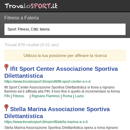
Fitness a Faleria
Trovati 878 risultati (0.01 sec)
Utilizza la tua posizione per affinare la ricerca
Ifit Sport Center Associazione Sportiva
Dilettantistica
https://www.trovalosport.it/noprofit/ifit-sport-center-a-s-d
Ifit Sport Center Associazione Sportiva Dilettantistica si trova a rignano
flaminio ed è affiliata alla FIN. Il loro fine è quello di incrementare la forma
fisica e il benessere delle persone organizzando corsi sul territorio (anche
|
|
|
|
FIN
Fitness
Rignano Flaminio
Roma
Lazio
per bambini e ragazzi). Le loro attività servono a sviluppare le capacità
motorie e fisiche ed a sono utili a il proprio aspetto fisico per conquistare una
maggior sicurezza individuale lavorando anche sulla propria autostima. I loro
Stella Marina Associazione Sportiva
insegnanti sono i più preparati della provincia e si formano costantemente
Dilettantistica
partecipando alle lezioni {text_aff3} per garantire la massima tranquillità e
professionalità ai loro iscritti. Il risultato e il divertimento che si creano
https://www.trovalosport.it/noprofit/stella-marina-a-s-d
facendo fitness rendono questa attività davvero speciale, per cui, una volta
Stella Marina Associazione Sportiva Dilettantistica opera a roma rignano
che sarete partiti, non potrete più farne a meno! Provateci!!! Ifit Sport Center