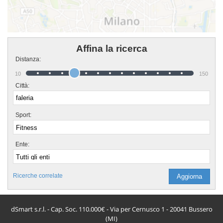
Affina la ricerca
Distanza:
10
150
Città:
Sport:
Ente:
Ricerche correlate
dSmart s.r.l. - Cap. Soc. 110.000€ - Via per Cernusco 1 - 20041 Bussero
(MI)