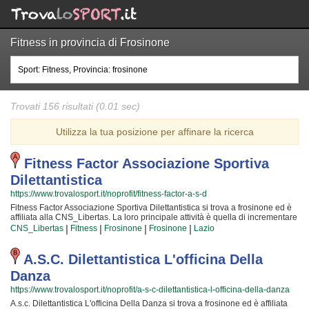
Fitness in provincia di Frosinone
Trovati 156 risultati (0.01 sec)
Utilizza la tua posizione per affinare la ricerca
Fitness Factor Associazione Sportiva
Dilettantistica
https://www.trovalosport.it/noprofit/fitness-factor-a-s-d
Fitness Factor Associazione Sportiva Dilettantistica si trova a frosinone ed è
affiliata alla CNS_Libertas. La loro principale attività è quella di incrementare
la forma fisica e il benessere delle persone organizzando attività sul territorio
|
|
|
|
CNS_Libertas
Fitness
Frosinone
Frosinone
Lazio
(anche per bambini e ragazzi). Le loro lezioni servono a sviluppare le
capacità motorie e fisiche ed a servono a il proprio aspetto fisico per
conquistare una maggior sicurezza individuale operando anche sulla propria
A.s.c. Dilettantistica L'officina Della
autostima. I loro istruttori sono i migliori della zona e si preparano
Danza
costantemente partecipando agli aggiornamenti {text_aff3} per assicurare la
massima serenità e professionalità ai loro iscritti. Il risultato e il divertimento
https://www.trovalosport.it/noprofit/a-s-c-dilettantistica-l-officina-della-danza
che nascono facendo fitness rendono questa attività davvero speciale, per
A.s.c. Dilettantistica L'officina Della Danza si trova a frosinone ed è affiliata
cui, una volta che sarete partiti, non potrete più farne a meno! Provateci!!!