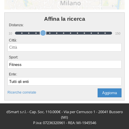
Affina la ricerca
Distanza:
10
150
Città:
Sport:
Ente:
Ricerche correlate
dSmart s.r.l. - Cap. Soc. 110.000€ - Via per Cernusco 1 - 20041 Bussero
(MI)
P.iva: 07236320961 - REA: MI-1945546