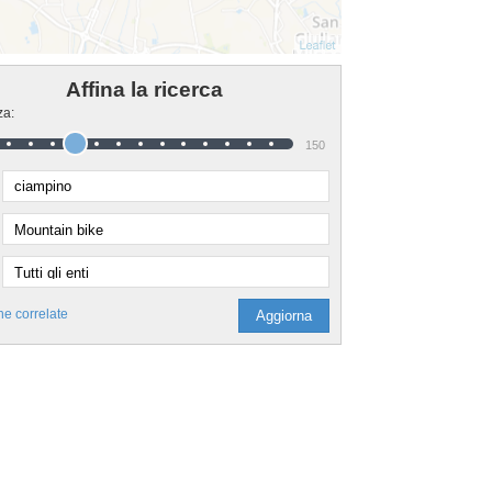
Affina la ricerca
za:
150
he correlate