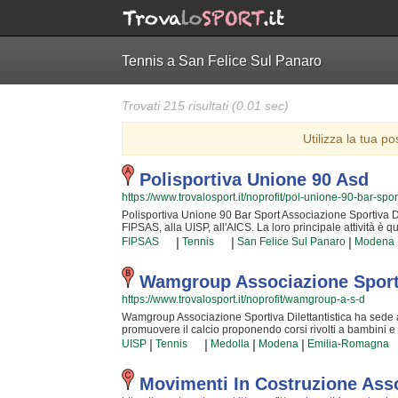
Tennis a San Felice Sul Panaro
Trovati 215 risultati (0.01 sec)
Utilizza la tua po
Polisportiva Unione 90 Asd
https://www.trovalosport.it/noprofit/pol-unione-90-bar-spor
Polisportiva Unione 90 Bar Sport Associazione Sportiva Dile
FIPSAS, alla UISP, all'AICS. La loro principale attività è
e ragazzi. Polisportiva Unione 90 Bar Sport Associazione S
|
|
|
FIPSAS
Tennis
San Felice Sul Panaro
Modena
panaro ha educato generazioni di atleti, accompagnandoli in
squadra. I loro istruttori di pallacanestro sono tra i più es
il talento dei bambini che iniziano a giocare e dei ragazz
Wamgroup Associazione Sportiv
Polisportiva Unione 90 Bar Sport Associazione Sportiva Dile
https://www.trovalosport.it/noprofit/wamgroup-a-s-d
perché possa raggiungere il successo che merita in un am
tengono in palestra a {city} e seguono l'andamento del ca
Wamgroup Associazione Sportiva Dilettantistica ha sede a me
squadra, si tengono generalmente nel week end. Se vuoi is
promuovere il calcio proponendo corsi rivolti a bambini e
palestra o mandare un messaggio cliccando sul bottone "
nella comunità di medolla e al loro interno sono cresciut
|
|
|
|
UISP
Tennis
Medolla
Modena
Emilia-Romagna
fondamentali dello sport e l'importanza del lavoro di squadra
e sono sicuramente i più adatti a sviluppare il talento de
livelli di eccellenza. Per questo motivo Wamgroup Associaz
Movimenti In Costruzione Asso
nell'associazione, perché possa raggiungere il successo 