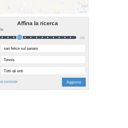
Affina la ricerca
za:
150
he correlate