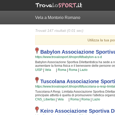
Vela a Montorio Romano
Trovati 147 risultati (0.01 sec)
Utilizza la tua po
Babylon Associazione Sportiva 
https://www.trovalosport.it/noprofit/babylon-a-s-d
Babylon Associazione Sportiva Dilettantistica ha sede a roma
aumentare la forma fisica e il benessere delle persone org
lezioni servono a sviluppare le capacità motorie e fisiche 
|
|
|
|
UISP
Vela
Roma
Roma
Lazio
sicurezza individuale operando anche sulla propria autosti
costantemente partecipando alle lezioni {text_aff3} per assic
risultato e il divertimento che si creano facendo aerobica
Tuscolana Associazione Sporti
partiti, non potrete più farne a meno! Cosa aspetti ancor
https://www.trovalosport.it/noprofit/tuscolana-a-resp-limita
è una grande famiglia in cui potrai trovare un ambiente a
informazioni sui loro corsi puoi venire in sede o mandare
Tuscolana A Resp. Limitata Associazione Sportiva Dilettant
pagina.
principale attività è quella di promuovere l'atletica organiz
è incentrata sia sul miglioramento delle capacità motorie e
|
|
|
|
CNS_Libertas
Vela
Roma
Roma
Lazio
personali che si acquisiscono quotidianamente affrontando 
preparati della zona e sono in grado di trasmettere quei 
Dilettantistica crede fin dalla sua fondazione. La passione,
Keiro Associazione Sportiva Di
propri limiti personali rendono l'atletica uno sport unico