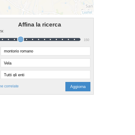
Affina la ricerca
za:
150
he correlate