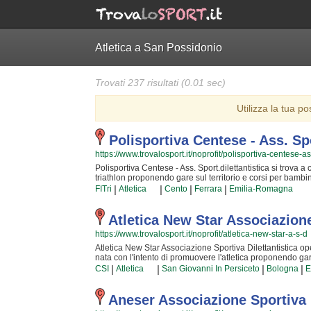
Atletica a San Possidonio
Trovati 237 risultati (0.01 sec)
Utilizza la tua po
Polisportiva Centese - Ass. Spo
https://www.trovalosport.it/noprofit/polisportiva-centese-ass
Polisportiva Centese - Ass. Sport.dilettantistica si trova a c
triathlon proponendo gare sul territorio e corsi per bambini
capacità motorie e fisiche degli atleti sia sulla implemen
|
|
|
|
FITri
Atletica
Cento
Ferrara
Emilia-Romagna
affrontando sfide articolate. Proprio per questo motivo gli 
trasmettere quegli ideali in cui Polisportiva Centese - Ass.
sacrifici e la continua ricerca della chiave per migliorare 
Atletica New Star Associazione
da cui si viene immediatamente colpiti. Polisportiva Cente
https://www.trovalosport.it/noprofit/atletica-new-star-a-s-d
trovare nuovi amici con cui allenarti, istruttori qualificat
loro corsi puoi venire in sede o mandare un messaggio cl
Atletica New Star Associazione Sportiva Dilettantistica ope
nata con l'intento di promuovere l'atletica proponendo gare s
incentrata sia sul miglioramento delle capacità motorie e fi
|
|
|
|
CSI
Atletica
San Giovanni In Persiceto
Bologna
E
acquisiscono quotidianamente affrontando sfide complesse.
provincia e sono in grado di trasmettere quegli ideali in c
sua nascita. La passione, i sacrifici e la continua ricerca 
Aneser Associazione Sportiva D
l'atletica uno sport unico e da cui si viene immediatamente