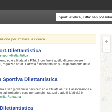
sizione per affinare la ricerca
rt.dilettantistica
-sport-dilettantistica
ento ed è affiliata alla FITri. Il loro fine è quello di promuovere il
, ragazzi e adulti. L'attività è incentrata sia sul miglioramento delle
tazione di quelle qualità personali che si acquisiscono quotidianamente
allenatori sono tra i più preparati della provincia e sono capaci di
 Sport.dilettantistica crede fin dalla sua fondazione. La passione, i
e superare i propri limiti personali rendono il triathlon uno sport unico e
 Sportiva Dilettantistica
se - Ass. Sport.dilettantistica è una grande comunità in cui potrai
i e un ambiente sereno. Se vuoi iscriverti o semplicemente informarti sui
iccando sul bottone "Contattaci" presente nella pagina.
ra a san giovanni in persiceto ed è affiliata al CSI. L'associazione è
ul territorio e corsi per bambini, ragazzi e adulti. L'attività è
siche degli atleti sia sulla creazione di quelle qualità personali che si
milia-Romagna
 Proprio per questo motivo gli allenatori sono tra i più preparati della
ui Atletica New Star Associazione Sportiva Dilettantistica crede fin dalla
della chiave per migliorare e superare i propri limiti personali rendono
ilettantistica
 colpiti. Atletica New Star Associazione Sportiva Dilettantistica è una