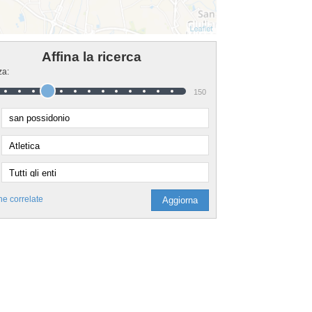
Affina la ricerca
za:
150
he correlate