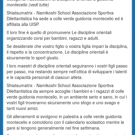
montecelio (
vedi tutte
)
Shiatsumatrix - Namikoshi School Associazione Sportiva
Dilettantistica ha sede a colle verde guidonia montecelio ed è
affiliata alla UISP.
Il loro fine è quello di promuovere Le discipline orientali
organizzando corsi per bambini, ragazzi e adulti.
Se desiderate che vostro figlio o vostra figlia impari la disciplina,
il rispetto e la concentrazione, Le discipline orientali è
sicuramente lo sport giusto.
I loro maestri di discipline orientali seguiranno i vostri figli passo
per passo, ma restando sempre nell'ottica di sviluppare i talenti
e le capacità personali di ciascun atleta.
Shiatsumatrix - Namikoshi School Associazione Sportiva
Dilettantistica da sempre accoglie i bambini e i ragazzi di colle
verde guidonia montecelio, in un ambiente serio e sano, in cui i
vostri figli troveranno sicuramente uno sfogo e uno svago e
tanti nuovi amici.
Gli allenamenti si svolgono in palestra a colle verde guidonia
montecelio e coincidono con il calendario scolastico mentre le
gare si tengono generalmente nel fine settimana.