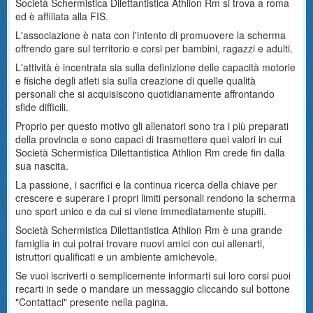
Società Schermistica Dilettantistica Athlion Rm si trova a roma
ed è affiliata alla FIS.
L'associazione è nata con l'intento di promuovere la scherma
offrendo gare sul territorio e corsi per bambini, ragazzi e adulti.
L'attività è incentrata sia sulla definizione delle capacità motorie
e fisiche degli atleti sia sulla creazione di quelle qualità
personali che si acquisiscono quotidianamente affrontando
sfide difficili.
Proprio per questo motivo gli allenatori sono tra i più preparati
della provincia e sono capaci di trasmettere quei valori in cui
Società Schermistica Dilettantistica Athlion Rm crede fin dalla
sua nascita.
La passione, i sacrifici e la continua ricerca della chiave per
crescere e superare i propri limiti personali rendono la scherma
uno sport unico e da cui si viene immediatamente stupiti.
Società Schermistica Dilettantistica Athlion Rm è una grande
famiglia in cui potrai trovare nuovi amici con cui allenarti,
istruttori qualificati e un ambiente amichevole.
Se vuoi iscriverti o semplicemente informarti sui loro corsi puoi
recarti in sede o mandare un messaggio cliccando sul bottone
"Contattaci" presente nella pagina.