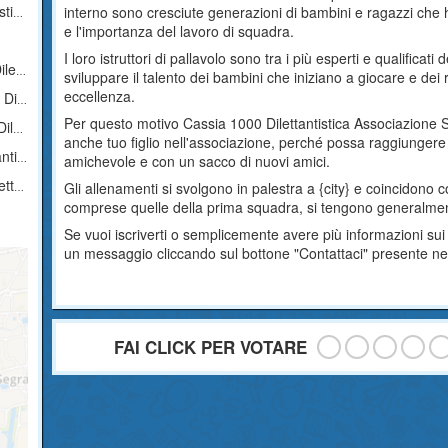
ica
interno sono cresciute generazioni di bambini e ragazzi che 
e l'importanza del lavoro di squadra.
I loro istruttori di pallavolo sono tra i più esperti e qualificat
tica
sviluppare il talento dei bambini che iniziano a giocare e dei 
eccellenza.
tica
Per questo motivo Cassia 1000 Dilettantistica Associazione Spo
ica
anche tuo figlio nell'associazione, perché possa raggiungere
tica
amichevole e con un sacco di nuovi amici.
ica
Gli allenamenti si svolgono in palestra a {city} e coincidono c
comprese quelle della prima squadra, si tengono generalme
Se vuoi iscriverti o semplicemente avere più informazioni sui
un messaggio cliccando sul bottone "Contattaci" presente ne
FAI CLICK PER VOTARE