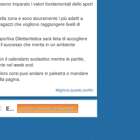
hanno imparato i valori fondamentali dello sport
i della zona e sono sicuramente i più adatti a
ragazzi che vogliono raggiungere livelli di
rtiva Dilettantistica sarà lieta di accogliere
 il successo che merita in un ambiente
on il calendario scolastico mentre le partite,
nte nel week end.
 loro corsi puoi andare in palestra o mandare
lla pagina.
Migliora questo profilo
E...
SCRIVI UNA RECENSIONE