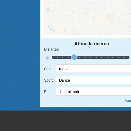
Affina la ricerca
Distanza:
10
Città:
Sport:
Ente: