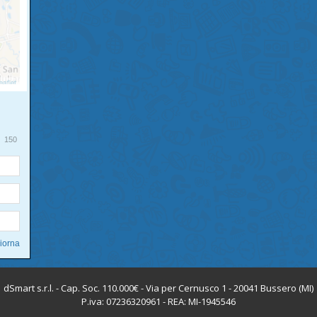
150
dSmart s.r.l. - Cap. Soc. 110.000€ - Via per Cernusco 1 - 20041 Bussero (MI)
P.iva: 07236320961 - REA: MI-1945546