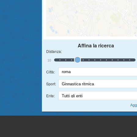
Affina la ricerca
Distanza:
10
Città:
Sport:
Ente: