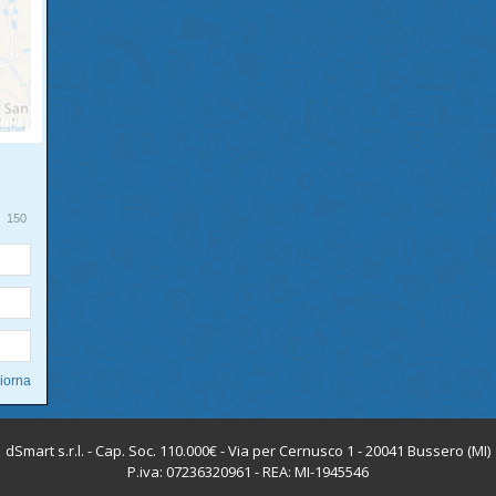
150
dSmart s.r.l. - Cap. Soc. 110.000€ - Via per Cernusco 1 - 20041 Bussero (MI)
P.iva: 07236320961 - REA: MI-1945546