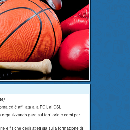
tte
)
ma ed è affiliata alla FGI, al CSI.
a organizzando gare sul territorio e corsi per
rie e fisiche degli atleti sia sulla formazione di