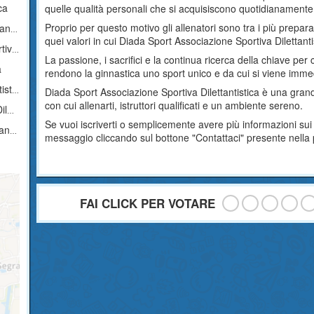
ca
quelle qualità personali che si acquisiscono quotidianamente af
Proprio per questo motivo gli allenatori sono tra i più prepar
ica
quei valori in cui Diada Sport Associazione Sportiva Dilettant
tica
La passione, i sacrifici e la continua ricerca della chiave per 
a
rendono la ginnastica uno sport unico e da cui si viene imme
ica
Diada Sport Associazione Sportiva Dilettantistica è una grand
con cui allenarti, istruttori qualificati e un ambiente sereno.
ca
Se vuoi iscriverti o semplicemente avere più informazioni sui 
ica
messaggio cliccando sul bottone "Contattaci" presente nella
FAI CLICK PER VOTARE