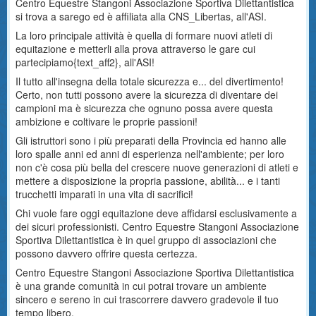
Centro Equestre Stangoni Associazione Sportiva Dilettantistica
si trova a sarego ed è affiliata alla CNS_Libertas, all'ASI.
La loro principale attività è quella di formare nuovi atleti di
equitazione e metterli alla prova attraverso le gare cui
partecipiamo{text_aff2}, all'ASI!
Il tutto all'insegna della totale sicurezza e... del divertimento!
Certo, non tutti possono avere la sicurezza di diventare dei
campioni ma è sicurezza che ognuno possa avere questa
ambizione e coltivare le proprie passioni!
Gli istruttori sono i più preparati della Provincia ed hanno alle
loro spalle anni ed anni di esperienza nell'ambiente; per loro
non c'è cosa più bella del crescere nuove generazioni di atleti e
mettere a disposizione la propria passione, abilità... e i tanti
trucchetti imparati in una vita di sacrifici!
Chi vuole fare oggi equitazione deve affidarsi esclusivamente a
dei sicuri professionisti. Centro Equestre Stangoni Associazione
Sportiva Dilettantistica è in quel gruppo di associazioni che
possono davvero offrire questa certezza.
Centro Equestre Stangoni Associazione Sportiva Dilettantistica
è una grande comunità in cui potrai trovare un ambiente
sincero e sereno in cui trascorrere davvero gradevole il tuo
tempo libero.