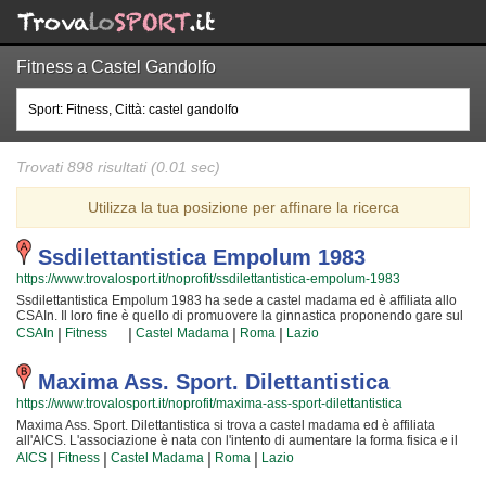
Fitness a Castel Gandolfo
Trovati 898 risultati (0.01 sec)
Utilizza la tua posizione per affinare la ricerca
Ssdilettantistica Empolum 1983
https://www.trovalosport.it/noprofit/ssdilettantistica-empolum-1983
Ssdilettantistica Empolum 1983 ha sede a castel madama ed è affiliata allo
CSAIn. Il loro fine è quello di promuovere la ginnastica proponendo gare sul
territorio e corsi per bambini, ragazzi e adulti. L'attività è incentrata sia sullo
|
|
|
|
CSAIn
Fitness
Castel Madama
Roma
Lazio
sviluppo delle capacità motorie e fisiche degli atleti sia sulla
implementazione di quelle qualità personali che si acquisiscono
quotidianamente affrontando sfide articolate. Proprio per questo motivo gli
Maxima Ass. Sport. Dilettantistica
istruttori sono tra i più preparati della provincia e sono convinti di poter
https://www.trovalosport.it/noprofit/maxima-ass-sport-dilettantistica
trasmettere quei valori in cui Ssdilettantistica Empolum 1983 crede fin dalla
sua genesi. La passione, i sacrifici e la continua ricerca della chiave per
Maxima Ass. Sport. Dilettantistica si trova a castel madama ed è affiliata
crescere e superare i propri limiti personali rendono la ginnastica uno sport
all'AICS. L'associazione è nata con l'intento di aumentare la forma fisica e il
unico e da cui si viene immediatamente colpiti. Ssdilettantistica Empolum
benessere delle persone organizzando lezioni sul territorio (anche per
|
|
|
|
AICS
Fitness
Castel Madama
Roma
Lazio
1983 è una grande comunità in cui potrai trovare nuovi amici con cui
bambini e ragazzi). I loro corsi sono utili a sviluppare le capacità motorie e
allenarti, istruttori qualificati e un ambiente sereno. Se vuoi iscriverti o
fisiche ed a sono utili a il proprio aspetto fisico per raggiungere una maggior