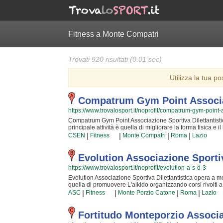
Fitness a Monte Compatri
Trovati 920 risultati (0.01 sec)
Utilizza la tua po
Compatrum Gym Point Associaz
https://www.trovalosport.it/noprofit/compatrum-gym-point-
Compatrum Gym Point Associazione Sportiva Dilettantistic
principale attività è quella di migliorare la forma fisica e
bambini e ragazzi). I loro corsi sono utili a sviluppare le 
|
|
|
|
CSEN
Fitness
Monte Compatri
Roma
Lazio
conquistare una maggior sicurezza individuale lavorando an
provincia e si aggiornano costantemente partecipando alle
professionalità ai loro iscritti. Il risultato e il divertim
Evolution Associazione Sportiv
per cui, una volta che avrete cominciato, non potrete pi
https://www.trovalosport.it/noprofit/evolution-a-s-d-3
Dilettantistica è una grande famiglia in cui potrai trovar
avere più informazioni sui loro corsi puoi venire in sede
Evolution Associazione Sportiva Dilettantistica opera a mon
nella pagina.
quella di promuovere L'aikido organizzando corsi rivolti a 
impari la disciplina, il rispetto e la concentrazione, L'aiki
|
|
|
|
ASC
Fitness
Monte Porzio Catone
Roma
Lazio
vostri figli quotidianamente, ma restando sempre nell'ottica
Evolution Associazione Sportiva Dilettantistica da sempre
serio e sano, in cui i vostri figli troveranno sicuramente 
Fortitudo Monteporzio Associaz
palestra a monte porzio catone e coincidono con il calend