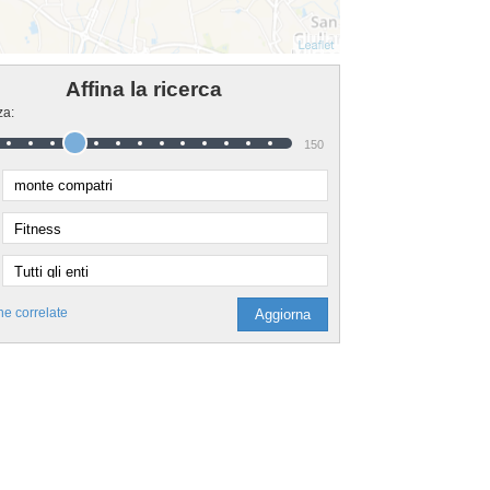
Affina la ricerca
za:
150
he correlate