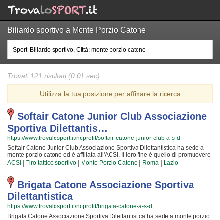
Biliardo sportivo a Monte Porzio Catone
Trovati 121 risultati (0.01 sec)
Utilizza la tua posizione per affinare la ricerca
Softair Catone Junior Club Associazione
Sportiva Dilettantis…
https://www.trovalosport.it/noprofit/softair-catone-junior-club-a-s-d
Softair Catone Junior Club Associazione Sportiva Dilettantistica ha sede a
monte porzio catone ed è affiliata all'ACSI. Il loro fine è quello di promuovere
il tiro tattico sportivo organizzando gare sul territorio e corsi per bambini,
|
|
|
|
ACSI
Tiro tattico sportivo
Monte Porzio Catone
Roma
Lazio
ragazzi e adulti. L'attività è incentrata sia sul miglioramento delle capacità
motorie e fisiche degli atleti sia sulla formazione di quelle qualità personali
che si acquisiscono quotidianamente affrontando sfide difficili. Proprio per
Brigata Catone Associazione Sportiva
questo motivo gli istruttori sono tra i più preparati della zona e sono capaci di
Dilettantistica
trasmettere quelle qualità in cui Softair Catone Junior Club Associazione
Sportiva Dilettantistica crede fin dalla sua nascita. La passione, i sacrifici e la
https://www.trovalosport.it/noprofit/brigata-catone-a-s-d
continua ricerca della chiave per migliorare e superare i propri limiti
Brigata Catone Associazione Sportiva Dilettantistica ha sede a monte porzio
personali rendono il tiro tattico sportivo uno sport unico e da cui si viene