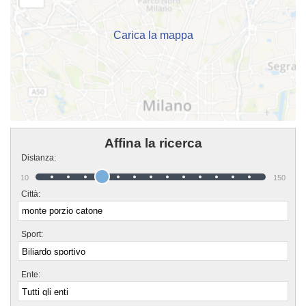
tempo libero lontano dagli affanni quotidiani. Se vuoi iscriverti o
semplicemente informarti sui loro corsi puoi recarti in sede o mandare un
messaggio cliccando sul bottone "Contattaci" presente nella pagina.
Carica la mappa
Affina la ricerca
Distanza:
10
150
Città:
Sport:
Ente: