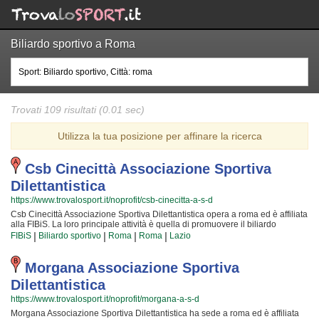
Biliardo sportivo a Roma
Trovati 109 risultati (0.01 sec)
Utilizza la tua posizione per affinare la ricerca
Csb Cinecittà Associazione Sportiva
Dilettantistica
https://www.trovalosport.it/noprofit/csb-cinecitta-a-s-d
Csb Cinecittà Associazione Sportiva Dilettantistica opera a roma ed è affiliata
alla FIBiS. La loro principale attività è quella di promuovere il biliardo
sportivo organizzando tornei sul territorio e corsi per bambini, ragazzi e
|
|
|
|
FIBiS
Biliardo sportivo
Roma
Roma
Lazio
adulti. L'attività è incentrata sia sul miglioramento delle capacità motorie e
fisiche degli atleti sia sulla creazione di quelle qualità personali che si
acquisiscono quotidianamente affrontando sfide articolate. Proprio per
Morgana Associazione Sportiva
questo motivo gli allenatori sono tra i migliori della Provincia e sono convinti
Dilettantistica
di poter trasmettere quei valori in cui Csb Cinecittà Associazione Sportiva
Dilettantistica crede fin dalla sua fondazione. La passione, i sacrifici e la
https://www.trovalosport.it/noprofit/morgana-a-s-d
continua ricerca della chiave per crescere e superare i propri limiti personali
Morgana Associazione Sportiva Dilettantistica ha sede a roma ed è affiliata
rendono il biliardo sportivo uno sport unico e da cui si viene immediatamente