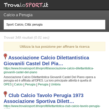
Calcio a Perugia
Trovati 349 risultati (0.01 sec)
Utilizza la tua posizione per affinare la ricerca
Associazione Calcio Dilettantistica
Giovanili Castel Del Pia…
https://www.trovalosport.it/noprofit/associazione-calcio-dilettantistica-
giovanili-castel-del-piano
Associazione Calcio Dilettantistica Giovanili Castel Del Piano opera a
perugia ed è affiliata all'OPES. La loro principale attività è quella di
promuovere il calcio offrendo corsi rivolti a bambini e ragazzi. Associazione
|
|
|
|
OPES
Calcio
Perugia
Perugia
Umbria
Calcio Dilettantistica Giovanili Castel Del Piano è radicata nella comunità di
perugia ha educato generazioni di atleti, accompagnandoli in tutto il
percorso di crescita e di maturazione tipico degli sport di squadra. I loro
Club Calcio Tavolo Perugia 1973
istruttori di calcio sono tra i più esperti e qualificati della zona e sono
Associazione Sportiva Dilett…
sicuramente i più adatti a sviluppare il talento dei bambini che iniziano a
giocare e dei ragazzi che vogliono raggiungere livelli di eccellenza. Per
https://www.trovalosport.it/noprofit/ilettantistica-club-calcio-tavolo-perugia-
questo motivo Associazione Calcio Dilettantistica Giovanili Castel Del Piano