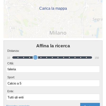
generalmente nel week end. Se vuoi iscriverti o semplicemente scoprire di
più sui loro corsi puoi andare al campo o inviare un messaggio cliccando sul
bottone "Contattaci" presente nella pagina.
Carica la mappa
Affina la ricerca
Distanza:
10
150
Città:
Sport:
Ente: