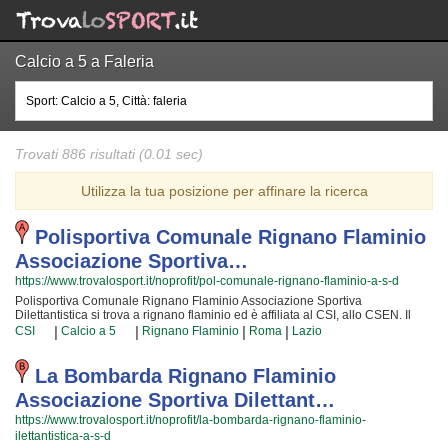
Calcio a 5 a Faleria
Trovati 886 risultati (0.01 sec)
Utilizza la tua posizione per affinare la ricerca
Polisportiva Comunale Rignano Flaminio
Associazione Sportiva…
https://www.trovalosport.it/noprofit/pol-comunale-rignano-flaminio-a-s-d
Polisportiva Comunale Rignano Flaminio Associazione Sportiva
Dilettantistica si trova a rignano flaminio ed è affiliata al CSI, allo CSEN. Il
loro fine è quello di promuovere la pallavolo proponendo corsi rivolti a
|
|
|
|
CSI
Calcio a 5
Rignano Flaminio
Roma
Lazio
bambini e ragazzi. Polisportiva Comunale Rignano Flaminio Associazione
Sportiva Dilettantistica è radicata nella comunità di rignano flaminio e al loro
interno sono cresciute generazioni di bambini e ragazzi che hanno imparato
La Bombarda Rignano Flaminio
i valori fondamentali dello sport e l'importanza del lavoro di squadra. I loro
Associazione Sportiva Dilettant…
istruttori di pallavolo sono tra i più esperti e qualificati della zona e sono
sicuramente i più adatti a sviluppare il talento dei bambini che iniziano a
https://www.trovalosport.it/noprofit/la-bombarda-rignano-flaminio-
giocare e dei ragazzi che vogliono raggiungere livelli di eccellenza. Per
ilettantistica-a-s-d
questo motivo Polisportiva Comunale Rignano Flaminio Associazione