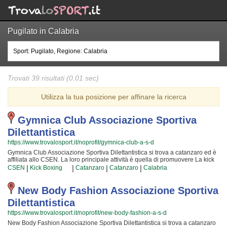
Pugilato in Calabria
Trovati 39 risultati (0.01 sec)
Utilizza la tua posizione per affinare la ricerca
Gymnica Club Associazione Sportiva
Dilettantistica
https://www.trovalosport.it/noprofit/gymnica-club-a-s-d
Gymnica Club Associazione Sportiva Dilettantistica si trova a catanzaro ed è
affiliata allo CSEN. La loro principale attività è quella di promuovere La kick
boxing organizzando corsi rivolti a bambini, ragazzi e adulti. Se desiderate
|
|
|
|
CSEN
Kick Boxing
Catanzaro
Catanzaro
Calabria
che vostro figlio o vostra figlia impari la disciplina, il rispetto e la
concentrazione, La kick boxing è sicuramente lo sport più adatto. I loro
maestri di kick boxing seguiranno i vostri figli passo per passo, ma restando
New Body Fashion Associazione Sportiva
sempre nell'ottica di sviluppare i talenti e le capacità personali di ciascun
Dilettantistica
atleta. Gymnica Club Associazione Sportiva Dilettantistica da sempre
accoglie i bambini e i ragazzi di catanzaro, in un ambiente serio e sano, in
https://www.trovalosport.it/noprofit/new-body-fashion-a-s-d
cui i vostri figli troveranno sicuramente uno sfogo e uno svago e tanti nuovi
New Body Fashion Associazione Sportiva Dilettantistica si trova a catanzaro
amici. Gli allenamenti si tengono in palestra a catanzaro e seguono