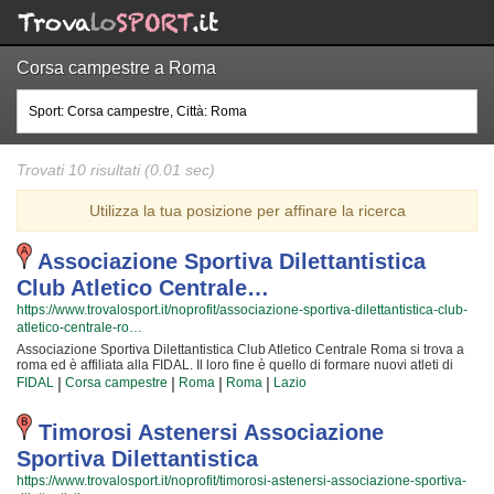
Corsa campestre a Roma
Trovati 10 risultati (0.01 sec)
Utilizza la tua posizione per affinare la ricerca
Associazione Sportiva Dilettantistica
Club Atletico Centrale…
https://www.trovalosport.it/noprofit/associazione-sportiva-dilettantistica-club-
atletico-centrale-ro…
Associazione Sportiva Dilettantistica Club Atletico Centrale Roma si trova a
roma ed è affiliata alla FIDAL. Il loro fine è quello di formare nuovi atleti di
corsa campestre e metterli alla prova attraverso le gare cui partecipiamo o
|
|
|
|
FIDAL
Corsa campestre
Roma
Roma
Lazio
che organizzano insieme alla FIDAL! Il tutto all'insegna della massima
sicurezza e... del divertimento! Certo, non tutti possono avere la certezza di
diventare dei campioni ma è certezza che ognuno possa avere questa
Timorosi Astenersi Associazione
ambizione e coltivare i propri sogni! Gli istruttori sono i migliori della
Sportiva Dilettantistica
Provincia ed hanno alle loro spalle anni ed anni di esperienza nel settore;
per loro non c'è cosa più bella del crescere nuove generazioni di atleti e
https://www.trovalosport.it/noprofit/timorosi-astenersi-associazione-sportiva-
mettere a disposizione la propria passione, abilità... e i tanti trucchetti