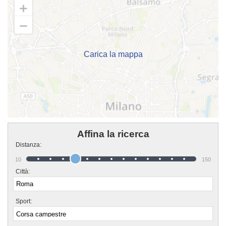
imparati in una vita! Chi vuole fare oggi corsa campestre deve affidarsi
solamente a dei sicuri professionisti. Associazione Sportiva Dilettantistica
Sabina Marathon Club è in quel gruppo di associazioni che possono
davvero offrire questa sicurezza. Associazione Sportiva Dilettantistica Sabina
Marathon Club è una grande famiglia in cui potrai trovare un ambiente
amichevole e sereno in cui trascorrere davvero amichevole il tuo tempo. Se
vuoi iscriverti o semplicemente informarti sui loro corsi puoi recarti in sede o
mandare un messaggio cliccando sul bottone "Contattaci" presente nella
Carica la mappa
pagina.
Affina la ricerca
Distanza:
10
150
Città:
Sport: