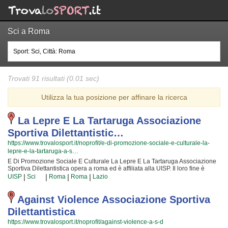
Sci a Roma
Trovati 91 risultati (0.01 sec)
Utilizza la tua posizione per affinare la ricerca
La Lepre E La Tartaruga Associazione
Sportiva Dilettantistic…
https://www.trovalosport.it/noprofit/e-di-promozione-sociale-e-culturale-la-
lepre-e-la-tartaruga-a-s…
E Di Promozione Sociale E Culturale La Lepre E La Tartaruga Associazione
Sportiva Dilettantistica opera a roma ed è affiliata alla UISP. Il loro fine è
quello di promuovere la pallacanestro offrendo corsi rivolti a bambini e
|
|
|
|
UISP
Sci
Roma
Roma
Lazio
ragazzi. E Di Promozione Sociale E Culturale La Lepre E La Tartaruga
Associazione Sportiva Dilettantistica è radicata nella comunità di roma e al
loro interno sono cresciute generazioni di bambini e ragazzi che hanno
Against Violence Associazione Sportiva
imparato i valori fondamentali dello sport e l'importanza del lavoro di
Dilettantistica
squadra. I loro istruttori di pallacanestro sono tra i più esperti e qualificati
della zona e sono sicuramente i più adatti a sviluppare il talento dei bambini
https://www.trovalosport.it/noprofit/against-violence-a-s-d
che iniziano a giocare e dei ragazzi che vogliono raggiungere livelli di