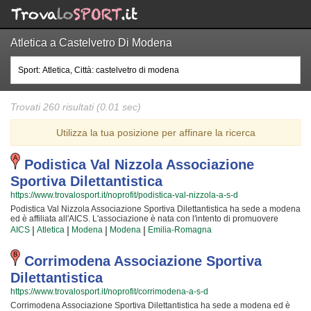
Atletica a Castelvetro Di Modena
Trovati 260 risultati (0.01 sec)
Utilizza la tua posizione per affinare la ricerca
Podistica Val Nizzola Associazione
Sportiva Dilettantistica
https://www.trovalosport.it/noprofit/podistica-val-nizzola-a-s-d
Podistica Val Nizzola Associazione Sportiva Dilettantistica ha sede a modena
ed è affiliata all'AICS. L'associazione è nata con l'intento di promuovere
l'atletica proponendo gare sul territorio e corsi per bambini, ragazzi e adulti.
|
|
|
|
AICS
Atletica
Modena
Modena
Emilia-Romagna
L'attività è incentrata sia sullo sviluppo delle capacità motorie e fisiche degli
atleti sia sulla implementazione di quelle qualità personali che si
acquisiscono quotidianamente affrontando sfide complesse. Proprio per
Corrimodena Associazione Sportiva
questo motivo gli istruttori sono tra i più preparati della zona e sono in grado
Dilettantistica
di trasmettere quei valori in cui Podistica Val Nizzola Associazione Sportiva
Dilettantistica crede fin dalla sua nascita. La passione, i sacrifici e la continua
https://www.trovalosport.it/noprofit/corrimodena-a-s-d
ricerca della chiave per migliorare e superare i propri limiti personali
Corrimodena Associazione Sportiva Dilettantistica ha sede a modena ed è
rendono l'atletica uno sport unico e da cui si viene immediatamente stupiti.