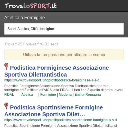
Atletica a Formigine
Trovati 257 risultati (0.01 sec)
Utilizza la tua posizione per affinare la ricerca
Podistica Formiginese Associazione
Sportiva Dilettantistica
https://www.trovalosport.it/noprofit/podistica-formiginese-a-s-d
Podistica Formiginese Associazione Sportiva Dilettantistica opera a
formigine ed è affiliata all'AICS, alla FIDAL. Il loro fine è quello di promuovere
l'atletica organizzando gare sul territorio e corsi per bambini, ragazzi e adulti.
|
|
|
|
FIDAL
Atletica
Formigine
Modena
Emilia-Romagna
L'attività è incentrata sia sul miglioramento delle capacità motorie e fisiche
degli atleti sia sulla implementazione di quelle qualità personali che si
acquisiscono quotidianamente affrontando sfide articolate. Proprio per
Podistica Sportinsieme Formigine
questo motivo gli allenatori sono tra i più preparati della provincia e sono
Associazione Sportiva Dilet…
convinti di poter trasmettere quei valori in cui Podistica Formiginese
Associazione Sportiva Dilettantistica crede fin dalla sua nascita. La passione,
https://www.trovalosport.it/noprofit/podistica-sportinsieme-formigine-a-s-d
i sacrifici e la continua ricerca della chiave per migliorare e superare i propri
Podistica Sportinsieme Formigine Associazione Sportiva Dilettantistica si
limiti personali rendono l'atletica uno sport unico e da cui si viene