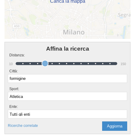
Carica la mappa
Affina la ricerca
Distanza:
10
150
Città:
Sport:
Ente:
Ricerche correlate