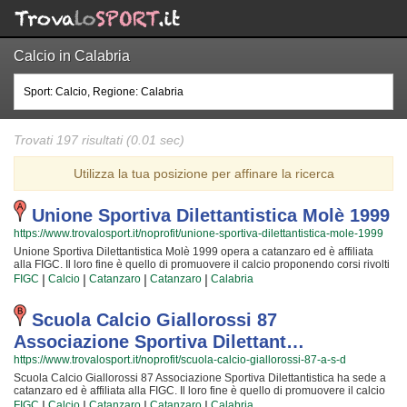
Calcio in Calabria
Trovati 197 risultati (0.01 sec)
Utilizza la tua posizione per affinare la ricerca
Unione Sportiva Dilettantistica Molè 1999
https://www.trovalosport.it/noprofit/unione-sportiva-dilettantistica-mole-1999
Unione Sportiva Dilettantistica Molè 1999 opera a catanzaro ed è affiliata
alla FIGC. Il loro fine è quello di promuovere il calcio proponendo corsi rivolti
a bambini e ragazzi. Unione Sportiva Dilettantistica Molè 1999 è radicata
|
|
|
|
FIGC
Calcio
Catanzaro
Catanzaro
Calabria
nella comunità di catanzaro ha educato generazioni di atleti,
accompagnandoli in tutto il percorso di crescita e di maturazione tipico degli
sport di squadra. I loro istruttori di calcio sono tra i più esperti e qualificati
Scuola Calcio Giallorossi 87
della zona e sono sicuramente i più adatti a sviluppare il talento dei bambini
Associazione Sportiva Dilettant…
che iniziano a giocare e dei ragazzi che vogliono raggiungere livelli di
eccellenza. Per questo motivo Unione Sportiva Dilettantistica Molè 1999 sarà
https://www.trovalosport.it/noprofit/scuola-calcio-giallorossi-87-a-s-d
lieta di accogliere anche tuo figlio all'interno dell'associazione, perché possa
Scuola Calcio Giallorossi 87 Associazione Sportiva Dilettantistica ha sede a
raggiungere il successo che merita in un ambiente amichevole e con un
catanzaro ed è affiliata alla FIGC. Il loro fine è quello di promuovere il calcio
sacco di nuovi amici. Gli allenamenti si tengono al campo a {city} e seguono
organizzando corsi rivolti a bambini e ragazzi. Scuola Calcio Giallorossi 87
|
|
|
|
l'andamento del calendario scolastico mentre le partite, comprese quelle
FIGC
Calcio
Catanzaro
Catanzaro
Calabria