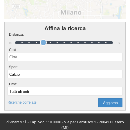
Affina la ricerca
Distanza:
10
150
Città:
Sport:
Ente:
Ricerche correlate
dSmart s.r.l. - Cap. Soc. 110.000€ - Via per Cernusco 1 - 20041 Bussero
(MI)