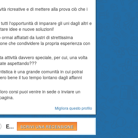
ività ricreative e di mettere alla prova ciò che i
utti l'opportunità di imparare gli uni dagli altri e
ntare idee e nuove soluzioni!
o ormai affiatati da lustri di strettissima
azione che condividere la propria esperienza con
a attività davvero speciale, per cui, una volta
state aspettando???
tistica è una grande comunità in cui potrai
ro bene il tuo tempo lontano dagli affanni
loro corsi puoi venire in sede o inviare un
 pagina.
Migliora questo profilo
E...
SCRIVI UNA RECENSIONE