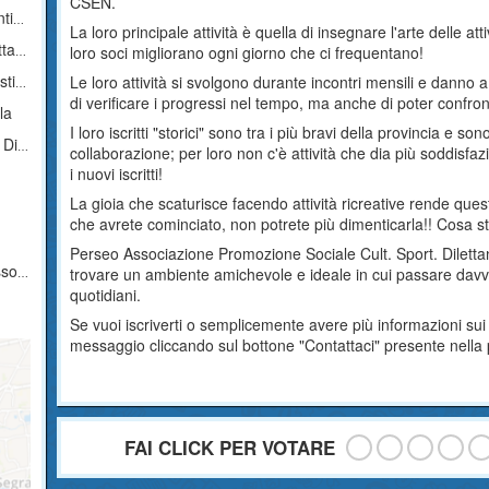
CSEN.
ica
La loro principale attività è quella di insegnare l'arte delle att
ica
loro soci migliorano ogni giorno che ci frequentano!
ica
Le loro attività si svolgono durante incontri mensili e danno a t
di verificare i progressi nel tempo, ma anche di poter confro
la
I loro iscritti "storici" sono tra i più bravi della provincia e son
tica
collaborazione; per loro non c'è attività che dia più soddisf
i nuovi iscritti!
La gioia che scaturisce facendo attività ricreative rende quest
che avrete cominciato, non potrete più dimenticarla!! Cosa 
Perseo Associazione Promozione Sociale Cult. Sport. Dilettan
stica
trovare un ambiente amichevole e ideale in cui passare davve
quotidiani.
Se vuoi iscriverti o semplicemente avere più informazioni sui 
messaggio cliccando sul bottone "Contattaci" presente nella
FAI CLICK PER VOTARE