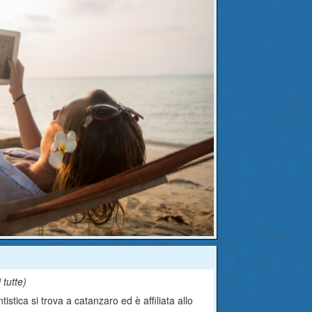
 tutte
)
stica si trova a catanzaro ed è affiliata allo