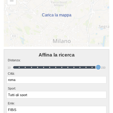
corsi puoi recarti in sede o scrivere un messaggio cliccando sul bottone
"Contattaci" presente nella pagina.
Carica la mappa
Affina la ricerca
Distanza:
10
150
Città:
Sport:
Ente: