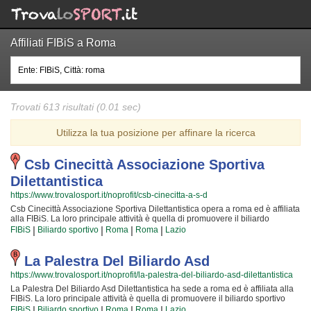
Affiliati FIBiS a Roma
Trovati 613 risultati (0.01 sec)
Utilizza la tua posizione per affinare la ricerca
Csb Cinecittà Associazione Sportiva
Dilettantistica
https://www.trovalosport.it/noprofit/csb-cinecitta-a-s-d
Csb Cinecittà Associazione Sportiva Dilettantistica opera a roma ed è affiliata
alla FIBiS. La loro principale attività è quella di promuovere il biliardo
sportivo organizzando tornei sul territorio e corsi per bambini, ragazzi e
|
|
|
|
FIBiS
Biliardo sportivo
Roma
Roma
Lazio
adulti. L'attività è incentrata sia sul miglioramento delle capacità motorie e
fisiche degli atleti sia sulla creazione di quelle qualità personali che si
acquisiscono quotidianamente affrontando sfide articolate. Proprio per
La Palestra Del Biliardo Asd
questo motivo gli allenatori sono tra i migliori della Provincia e sono convinti
https://www.trovalosport.it/noprofit/la-palestra-del-biliardo-asd-dilettantistica
di poter trasmettere quei valori in cui Csb Cinecittà Associazione Sportiva
Dilettantistica crede fin dalla sua fondazione. La passione, i sacrifici e la
La Palestra Del Biliardo Asd Dilettantistica ha sede a roma ed è affiliata alla
continua ricerca della chiave per crescere e superare i propri limiti personali
FIBiS. La loro principale attività è quella di promuovere il biliardo sportivo
rendono il biliardo sportivo uno sport unico e da cui si viene immediatamente
organizzando tornei sul territorio e corsi per bambini, ragazzi e adulti.
|
|
|
|
FIBiS
Biliardo sportivo
Roma
Roma
Lazio