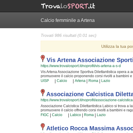
Calcio femminile a Artena
Trovati 986 risultati (0.01 sec)
Utilizza la tua po
Vis Artena Associazione Sporti
https://www.trovalosport.it/noprofit/vis-artena-a-s-d
Vis Artena Associazione Sportiva Dilettantistica opera a arte
promuovere il calcio proponendo corsi rivolti a bambini e 
nella comunità di artena ha educato generazioni di atleti,
|
|
|
|
UISP
Calcio
Artena
Roma
Lazio
degli sport di squadra. I loro istruttori di calcio sono tra i
sviluppare il talento dei bambini che iniziano a giocare e
motivo Vis Artena Associazione Sportiva Dilettantistica sar
Associazione Calcistica Dilett
perché possa raggiungere il successo che merita in un am
https://www.trovalosport.it/noprofit/associazione-calcistica-
tengono al campo a {city} e seguono l'andamento del cale
squadra, si tengono generalmente nel week end. Se vuoi is
Associazione Calcistica Dilettantistica Labico si trova a la
campo o inviare un messaggio cliccando sul bottone "Cont
promuovere il calcio offrendo corsi rivolti a bambini e rag
comunità di labico ha educato generazioni di atleti, accomp
|
|
|
|
FIGC
Calcio
Labico
Roma
Lazio
sport di squadra. I loro istruttori di calcio sono tra i più e
il talento dei bambini che iniziano a giocare e dei ragazz
Associazione Calcistica Dilettantistica Labico sarà lieta 
Atletico Rocca Massima Associ
raggiungere il successo che merita in un ambiente amiche