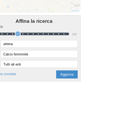
Affina la ricerca
za:
150
he correlate