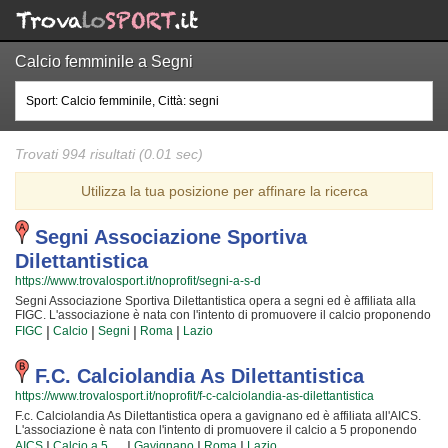
Calcio femminile a Segni
Trovati 994 risultati (0.01 sec)
Utilizza la tua posizione per affinare la ricerca
Segni Associazione Sportiva
Dilettantistica
https://www.trovalosport.it/noprofit/segni-a-s-d
Segni Associazione Sportiva Dilettantistica opera a segni ed è affiliata alla
FIGC. L'associazione è nata con l'intento di promuovere il calcio proponendo
corsi rivolti a bambini e ragazzi. Segni Associazione Sportiva Dilettantistica è
|
|
|
|
FIGC
Calcio
Segni
Roma
Lazio
radicata nella comunità di segni ha educato generazioni di atleti,
accompagnandoli in tutto il percorso di crescita e di maturazione tipico degli
sport di squadra. I loro istruttori di calcio sono tra i più esperti e qualificati
F.c. Calciolandia As Dilettantistica
della zona e sono sicuramente i più adatti a sviluppare il talento dei bambini
https://www.trovalosport.it/noprofit/f-c-calciolandia-as-dilettantistica
che iniziano a giocare e dei ragazzi che vogliono raggiungere livelli di
eccellenza. Per questo motivo Segni Associazione Sportiva Dilettantistica
F.c. Calciolandia As Dilettantistica opera a gavignano ed è affiliata all'AICS.
sarà felice di accogliere anche tuo figlio nell'associazione, perché possa
L'associazione è nata con l'intento di promuovere il calcio a 5 proponendo
raggiungere il successo che merita in un ambiente amichevole e con un
corsi rivolti a bambini e ragazzi. F.c. Calciolandia As Dilettantistica è radicata
|
|
|
|
AICS
Calcio a 5
Gavignano
Roma
Lazio