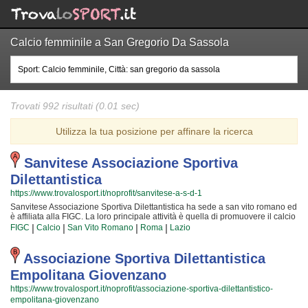
Calcio femminile a San Gregorio Da Sassola
Trovati 992 risultati (0.01 sec)
Utilizza la tua posizione per affinare la ricerca
Sanvitese Associazione Sportiva
Dilettantistica
https://www.trovalosport.it/noprofit/sanvitese-a-s-d-1
Sanvitese Associazione Sportiva Dilettantistica ha sede a san vito romano ed
è affiliata alla FIGC. La loro principale attività è quella di promuovere il calcio
offrendo corsi rivolti a bambini e ragazzi. Sanvitese Associazione Sportiva
|
|
|
|
FIGC
Calcio
San Vito Romano
Roma
Lazio
Dilettantistica è radicata nella comunità di san vito romano e al loro interno
sono cresciute generazioni di bambini e ragazzi che hanno imparato i valori
fondamentali dello sport e l'importanza del lavoro di squadra. I loro istruttori
Associazione Sportiva Dilettantistica
di calcio sono tra i più esperti e qualificati della zona e sono sicuramente i
Empolitana Giovenzano
più adatti a sviluppare il talento dei bambini che iniziano a giocare e dei
ragazzi che vogliono raggiungere livelli di eccellenza. Per questo motivo
https://www.trovalosport.it/noprofit/associazione-sportiva-dilettantistico-
Sanvitese Associazione Sportiva Dilettantistica sarà lieta di accogliere anche
empolitana-giovenzano
tuo figlio nell'associazione, perché possa raggiungere il successo che merita