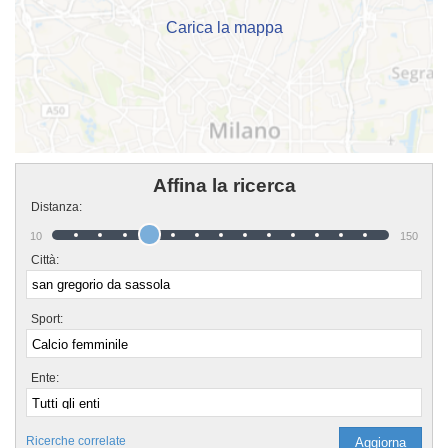
cliccando sul bottone "Contattaci" presente nella pagina.
Carica la mappa
Affina la ricerca
Distanza:
10
150
Città:
Sport:
Ente:
Ricerche correlate