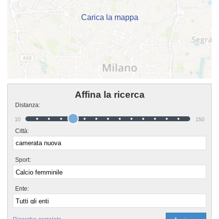
informarti sui loro corsi puoi andare al campo o scrivere un messaggio
cliccando sul bottone "Contattaci" presente nella pagina.
Carica la mappa
Affina la ricerca
Distanza:
10
150
Città:
Sport:
Ente: