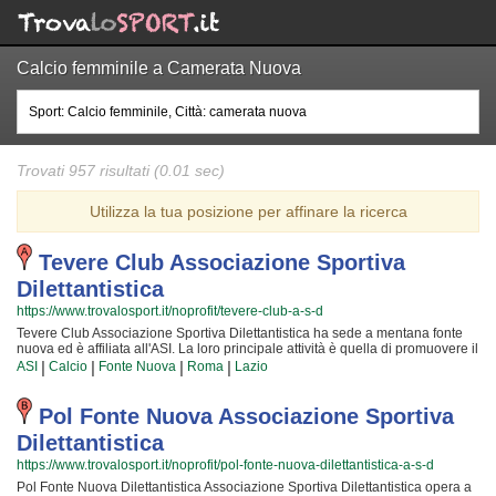
Calcio femminile a Camerata Nuova
Trovati 957 risultati (0.01 sec)
Utilizza la tua posizione per affinare la ricerca
Tevere Club Associazione Sportiva
Dilettantistica
https://www.trovalosport.it/noprofit/tevere-club-a-s-d
Tevere Club Associazione Sportiva Dilettantistica ha sede a mentana fonte
nuova ed è affiliata all'ASI. La loro principale attività è quella di promuovere il
calcio proponendo corsi rivolti a bambini e ragazzi. Tevere Club
|
|
|
|
ASI
Calcio
Fonte Nuova
Roma
Lazio
Associazione Sportiva Dilettantistica è radicata nella comunità di mentana
fonte nuova ha educato generazioni di atleti, accompagnandoli in tutto il
percorso di crescita e di maturazione tipico degli sport di squadra. I loro
Pol Fonte Nuova Associazione Sportiva
istruttori di calcio sono tra i più esperti e qualificati della zona e sono
Dilettantistica
sicuramente i più adatti a sviluppare il talento dei bambini che iniziano a
giocare e dei ragazzi che vogliono raggiungere livelli di eccellenza. Per
https://www.trovalosport.it/noprofit/pol-fonte-nuova-dilettantistica-a-s-d
questo motivo Tevere Club Associazione Sportiva Dilettantistica sarà
Pol Fonte Nuova Dilettantistica Associazione Sportiva Dilettantistica opera a
contenta di accogliere anche tuo figlio all'interno dell'associazione, perché