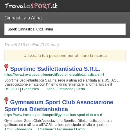
Ginnastica a Atina
Trovati 213 risultati (0.01 sec)
Utilizza la tua posizione per affinare la ricerca
Sportime Ssdilettantistica S.r.l.
https://www.trovalosport.it/noprofit/sportime-ssdilettantistica-s-r-l
Sportime Ssdilettantistica S.r.l. ha sede a atina ed è affiliata alla US_ACLI.
L'associazione è nata con l'intento di incrementare la forma fisica e il
benessere delle persone organizzando attività sul territorio (anche per
|
|
|
|
US_ACLI
Ginnastica
Atina
Frosinone
Lazio
bambini e ragazzi). I loro corsi sono utili a sviluppare le capacità motorie e
fisiche ed a servono a il proprio aspetto fisico per conquistare una maggior
sicurezza individuale operando anche sulla propria autostima. I loro
Gymnasium Sport Club Associazione
insegnanti sono i più bravi della zona e si preparano costantemente
Sportiva Dilettantistica
partecipando agli aggiornamenti {text_aff3} per assicurare la massima
serenità e professionalità ai loro iscritti. Il risultato e il divertimento che
https://www.trovalosport.it/noprofit/gymnasium-sport-club-a-s-d
nascono facendo aerobica rendono questa attività davvero speciale, per cui,
Gymnasium Sport Club Associazione Sportiva Dilettantistica opera a
una volta che avrete cominciato, non potrete più farne a meno! Provateci!!!
gallinaro ed è affiliata all'ACSI. La loro principale attività è quella di
Sportime Ssdilettantistica S.r.l. è una grande comunità in cui potrai trovare un
incrementare la forma fisica e il benessere delle persone organizzando
|
|
|
|
ambiente sincero e sereno. Se vuoi iscriverti o semplicemente scoprire di più
ACSI
Ginnastica
Gallinaro
Frosinone
Lazio