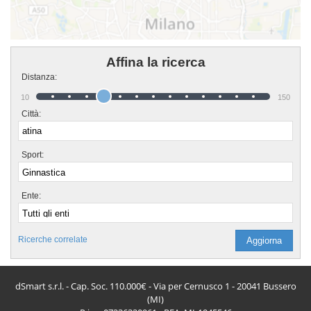
Affina la ricerca
Distanza:
10
150
Città:
Sport:
Ente:
Ricerche correlate
dSmart s.r.l. - Cap. Soc. 110.000€ - Via per Cernusco 1 - 20041 Bussero
(MI)