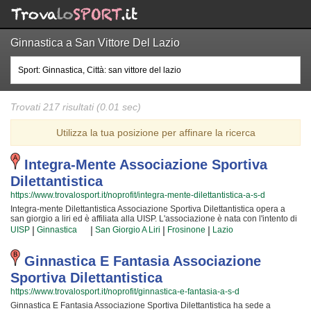
Ginnastica a San Vittore Del Lazio
Trovati 217 risultati (0.01 sec)
Utilizza la tua posizione per affinare la ricerca
Integra-Mente Associazione Sportiva
Dilettantistica
https://www.trovalosport.it/noprofit/integra-mente-dilettantistica-a-s-d
Integra-mente Dilettantistica Associazione Sportiva Dilettantistica opera a
san giorgio a liri ed è affiliata alla UISP. L'associazione è nata con l'intento di
promuovere il calcio a 5 organizzando corsi rivolti a bambini e ragazzi.
|
|
|
|
UISP
Ginnastica
San Giorgio A Liri
Frosinone
Lazio
Integra-mente Dilettantistica Associazione Sportiva Dilettantistica è radicata
nella comunità di san giorgio a liri e al loro interno sono cresciute
generazioni di bambini e ragazzi che hanno imparato i valori fondamentali
Ginnastica E Fantasia Associazione
dello sport e l'importanza del lavoro di squadra. I loro istruttori di calcio a 5
Sportiva Dilettantistica
sono tra i più esperti e qualificati della zona e sono sicuramente i più adatti a
sviluppare il talento dei bambini che iniziano a giocare e dei ragazzi che
https://www.trovalosport.it/noprofit/ginnastica-e-fantasia-a-s-d
vogliono raggiungere livelli di eccellenza. Per questo motivo Integra-mente
Ginnastica E Fantasia Associazione Sportiva Dilettantistica ha sede a
Dilettantistica Associazione Sportiva Dilettantistica sarà felice di accogliere