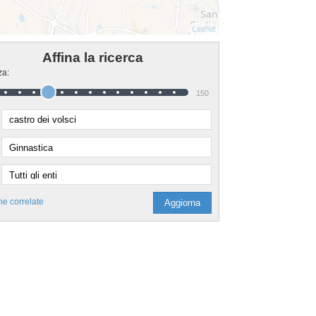
Affina la ricerca
za:
150
he correlate