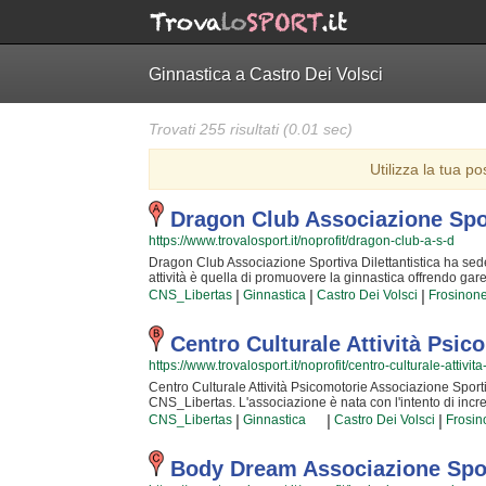
Ginnastica a Castro Dei Volsci
Trovati 255 risultati (0.01 sec)
Utilizza la tua po
Dragon Club Associazione Spor
https://www.trovalosport.it/noprofit/dragon-club-a-s-d
Dragon Club Associazione Sportiva Dilettantistica ha sede 
attività è quella di promuovere la ginnastica offrendo gare s
sia sullo sviluppo delle capacità motorie e fisiche degli a
|
|
|
CNS_Libertas
Ginnastica
Castro Dei Volsci
Frosinon
quotidianamente affrontando sfide articolate. Proprio per q
in grado di trasmettere quelle qualità in cui Dragon Club A
passione, i sacrifici e la continua ricerca della chiave per
Centro Culturale Attività Psi
sport unico e da cui si viene immediatamente rapiti. Drag
https://www.trovalosport.it/noprofit/centro-culturale-attivi
cui potrai trovare nuovi amici con cui allenarti, istruttori
avere più informazioni sui loro corsi puoi andare in sede
Centro Culturale Attività Psicomotorie Associazione Sportiva
nella pagina.
CNS_Libertas. L'associazione è nata con l'intento di incr
corsi sul territorio (anche per bambini e ragazzi). I loro cor
|
|
|
CNS_Libertas
Ginnastica
Castro Dei Volsci
Frosin
proprio aspetto fisico per conquistare una maggior sicurez
sono i più professionali della zona e si aggiornano costa
serenità e professionalità ai loro iscritti. Il risultato e i
Body Dream Associazione Sport
davvero speciale, per cui, una volta che avrete cominciat