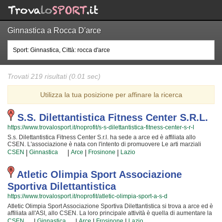
Ginnastica a Rocca D'arce
Trovati 219 risultati (0.01 sec)
Utilizza la tua posizione per affinare la ricerca
S.s. Dilettantistica Fitness Center S.r.l.
https://www.trovalosport.it/noprofit/s-s-dilettantistica-fitness-center-s-r-l
S.s. Dilettantistica Fitness Center S.r.l. ha sede a arce ed è affiliata allo
CSEN. L'associazione è nata con l'intento di promuovere Le arti marziali
organizzando corsi rivolti a bambini, ragazzi e adulti. Se desiderate che
|
|
|
|
CSEN
Ginnastica
Arce
Frosinone
Lazio
vostro figlio o vostra figlia impari la disciplina, il rispetto e la concentrazione,
Le arti marziali è sicuramente lo sport giusto. I loro maestri di arti marziali
seguiranno i vostri figli passo per passo, ma restando sempre nell'ottica di
Atletic Olimpia Sport Associazione
sviluppare i talenti e le capacità personali di ciascun atleta. S.s. Dilettantistica
Sportiva Dilettantistica
Fitness Center S.r.l. da sempre accoglie i bambini e i ragazzi di arce, in un
ambiente serio e sano, in cui i vostri figli troveranno sicuramente uno sfogo e
https://www.trovalosport.it/noprofit/atletic-olimpia-sport-a-s-d
uno svago e tanti nuovi amici. Gli allenamenti si tengono in palestra a arce e
Atletic Olimpia Sport Associazione Sportiva Dilettantistica si trova a arce ed è
coincidono con il calendario scolastico mentre le gare si svolgono
affiliata all'ASI, allo CSEN. La loro principale attività è quella di aumentare la
generalmente nel week end. Se vuoi iscriverti o semplicemente informarti sui
forma fisica e il benessere delle persone organizzando attività sul territorio
|
|
|
|
loro corsi puoi venire in sede o scrivere un messaggio cliccando sul bottone
CSEN
Ginnastica
Arce
Frosinone
Lazio