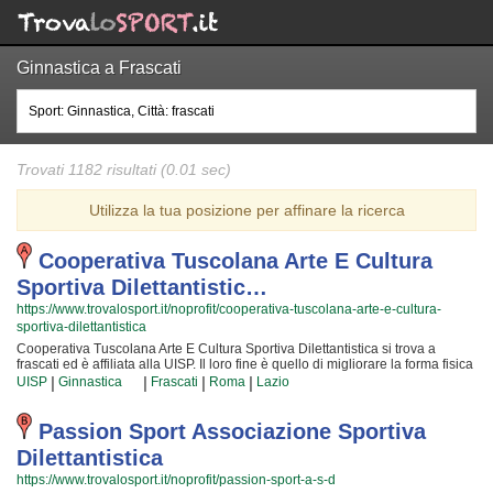
Ginnastica a Frascati
Trovati 1182 risultati (0.01 sec)
Utilizza la tua posizione per affinare la ricerca
Cooperativa Tuscolana Arte E Cultura
Sportiva Dilettantistic…
https://www.trovalosport.it/noprofit/cooperativa-tuscolana-arte-e-cultura-
sportiva-dilettantistica
Cooperativa Tuscolana Arte E Cultura Sportiva Dilettantistica si trova a
frascati ed è affiliata alla UISP. Il loro fine è quello di migliorare la forma fisica
e il benessere delle persone organizzando corsi sul territorio (anche per
|
|
|
|
UISP
Ginnastica
Frascati
Roma
Lazio
bambini e ragazzi). Le loro attività aiutano a sviluppare le capacità motorie e
fisiche ed a sono utili a il proprio aspetto fisico per arrivare ad una maggior
sicurezza individuale operando anche sulla propria autostima. I loro docenti
Passion Sport Associazione Sportiva
sono i migliori della provincia e si formano costantemente partecipando alle
Dilettantistica
lezioni {text_aff3} per assicurare la massima serenità e professionalità ai loro
iscritti. Il risultato e il divertimento che nascono facendo aerobica rendono
https://www.trovalosport.it/noprofit/passion-sport-a-s-d
questa attività davvero speciale, per cui, una volta che avrete iniziato, non