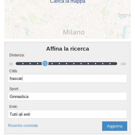
Carica la mappa
Affina la ricerca
Distanza:
10
150
Città:
Sport:
Ente:
Ricerche correlate