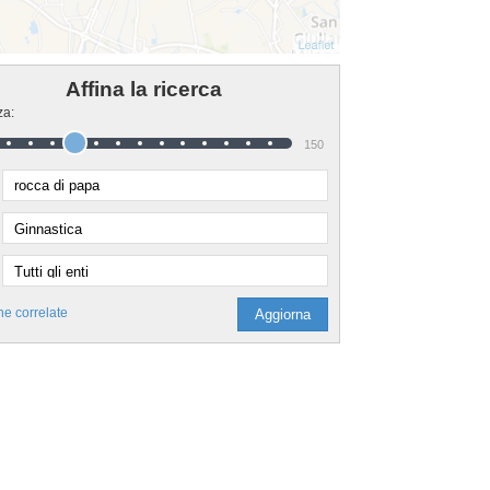
Affina la ricerca
za:
150
he correlate