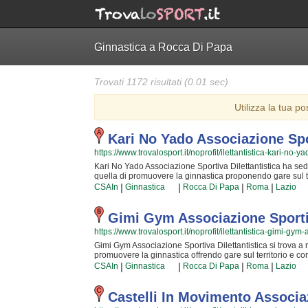
Ginnastica a Rocca Di Papa
Trovati 1172 risultati (0.01 sec)
Utilizza la tua po
Kari No Yado Associazione Spor
https://www.trovalosport.it/noprofit/ilettantistica-kari-no-y
Kari No Yado Associazione Sportiva Dilettantistica ha sede 
quella di promuovere la ginnastica proponendo gare sul terr
sullo sviluppo delle capacità motorie e fisiche degli atlet
|
|
|
|
CSAIn
Ginnastica
Rocca Di Papa
Roma
Lazio
quotidianamente affrontando sfide difficili. Proprio per qu
capaci di trasmettere quei valori in cui Kari No Yado Assoc
passione, i sacrifici e la continua ricerca della chiave per
Gimi Gym Associazione Sportiv
sport unico e da cui si viene immediatamente stupiti. Kar
https://www.trovalosport.it/noprofit/ilettantistica-gimi-gym-
in cui potrai trovare nuovi amici con cui allenarti, istrutt
scoprire di più sui loro corsi puoi venire in sede o mand
Gimi Gym Associazione Sportiva Dilettantistica si trova a ro
pagina.
promuovere la ginnastica offrendo gare sul territorio e corsi
miglioramento delle capacità motorie e fisiche degli atleti
|
|
|
|
CSAIn
Ginnastica
Rocca Di Papa
Roma
Lazio
quotidianamente affrontando sfide articolate. Proprio per q
sono convinti di poter trasmettere quei valori in cui Gimi 
passione, i sacrifici e la continua ricerca della chiave pe
Castelli In Movimento Associaz
sport unico e da cui si viene immediatamente stupiti. Gim