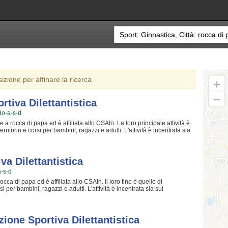
sizione per affinare la ricerca
tiva Dilettantistica
ado-a-s-d
a rocca di papa ed è affiliata allo CSAIn. La loro principale attività è
itorio e corsi per bambini, ragazzi e adulti. L'attività è incentrata sia
i sia sulla formazione di quelle qualità personali che si acquisiscono
esto motivo gli allenatori sono tra i più preparati della zona e sono
iazione Sportiva Dilettantistica crede fin dalla sua nascita. La
 migliorare e superare i propri limiti personali rendono la ginnastica uno
a Dilettantistica
i No Yado Associazione Sportiva Dilettantistica è una grande comunità
a-s-d
ori qualificati e un ambiente sereno. Se vuoi iscriverti o semplicemente
are un messaggio cliccando sul bottone "Contattaci" presente nella
cca di papa ed è affiliata allo CSAIn. Il loro fine è quello di
 per bambini, ragazzi e adulti. L'attività è incentrata sia sul
 sia sulla creazione di quelle qualità personali che si acquisiscono
uesto motivo gli allenatori sono tra i più preparati della provincia e
Gym Associazione Sportiva Dilettantistica crede fin dalla sua genesi. La
r crescere e superare i propri limiti personali rendono la ginnastica uno
ione Sportiva Dilettantistica
i Gym Associazione Sportiva Dilettantistica è una grande famiglia in cui