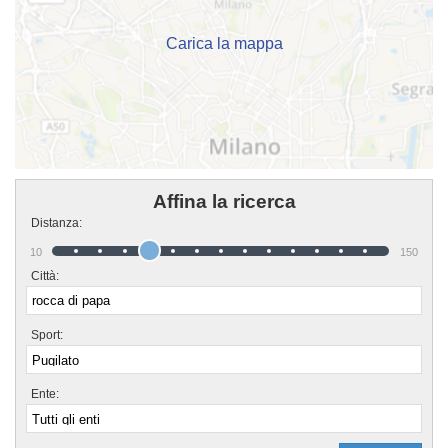
Carica la mappa
Affina la ricerca
Distanza:
10
150
Città:
Sport:
Ente: