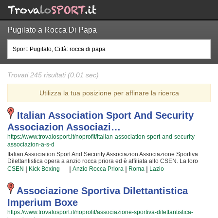
Pugilato a Rocca Di Papa
Trovati 245 risultati (0.01 sec)
Utilizza la tua posizione per affinare la ricerca
Italian Association Sport And Security
Associazion Associazi…
https://www.trovalosport.it/noprofit/italian-association-sport-and-security-
associazion-a-s-d
Italian Association Sport And Security Associazion Associazione Sportiva
Dilettantistica opera a anzio rocca priora ed è affiliata allo CSEN. La loro
principale attività è quella di promuovere La kick boxing organizzando corsi
|
|
|
|
CSEN
Kick Boxing
Anzio Rocca Priora
Roma
Lazio
per bambini, ragazzi e adulti. Se desiderate che vostro figlio o vostra figlia
impari la disciplina, il rispetto e la concentrazione, La kick boxing è
sicuramente lo sport più adatto. I loro maestri di kick boxing seguiranno i
Associazione Sportiva Dilettantistica
vostri figli quotidianamente, ma restando sempre nell'ottica di sviluppare i
Imperium Boxe
talenti e le capacità personali di ciascun atleta. Italian Association Sport And
Security Associazion Associazione Sportiva Dilettantistica da sempre
https://www.trovalosport.it/noprofit/associazione-sportiva-dilettantistica-
accoglie i bambini e i ragazzi di anzio rocca priora, in un ambiente serio e