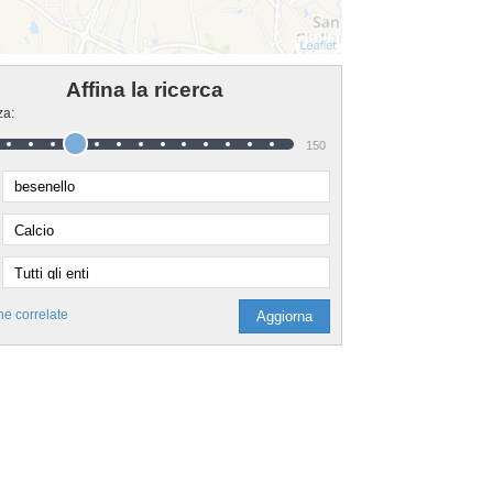
Affina la ricerca
za:
150
he correlate