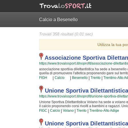
Calcio a Besenello
Trovati 358 risultati (0.01 sec)
Utilizza la tua po
Associazione Sportiva Dilettan
https://www.trovalosport.it/noprofit/associazione-dilettantis
associazione sportiva dilettantistica ha sede a besenello ed
quella di promuovere l'atletica proponendo gare sul territor
sviluppo delle capacità motorie e fisiche degli atleti sia 
|
|
|
|
FIGH
Calcio
Besenello
Trento
Trentino-Alto A
quotidianamente affrontando sfide difficili.Proprio per ques
grado di trasmettere quegli ideali in cui associazione sport
continua ricerca della chiave per migliorare e superare i pr
Unione Sportiva Dilettantistic
immediatamente stupiti.associazione sportiva dilettantisti
https://www.trovalosport.it/noprofit/unione-sportiva-diletta
allenarti, istruttori qualificati e un ambiente amichevole.S
puoi venire in sede o mandare un messaggio cliccando sul
Unione Sportiva Dilettantistica Volano ha sede a volano ed 
il calcio proponendo corsi rivolti a bambini e ragazzi. Un
e al loro interno sono cresciute generazioni di bambini e 
|
|
|
|
FIGC
Calcio
Volano
Trento
Trentino-Alto Adige
l'importanza del lavoro di squadra. I loro istruttori di calc
adatti a sviluppare il talento dei bambini che iniziano a g
questo motivo Unione Sportiva Dilettantistica Volano sarà 
Unione Sportiva Dilettantistic
perché possa raggiungere il successo che merita in un am