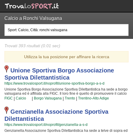
Calcio a Ronchi Valsugana
Trovati 393 risultati (0.01 sec)
Utilizza la tua posizione per affinare la ricerca
Unione Sportiva Borgo Associazione
Sportiva Dilettantistica
https://www.trovalosport.it/noprofit/unione-sportiva-borgo-a-s-d
Unione Sportiva Borgo Associazione Sportiva Dilettantistica ha sede a borgo
valsugana ed è affiliata alla FIGC. Il loro fine è quello di promuovere il calcio
offrendo corsi rivolti a bambini e ragazzi. Unione Sportiva Borgo
|
|
|
|
FIGC
Calcio
Borgo Valsugana
Trento
Trentino-Alto Adige
Associazione Sportiva Dilettantistica è radicata nella comunità di borgo
valsugana ha educato generazioni di atleti, accompagnandoli in tutto il
percorso di crescita e di maturazione tipico degli sport di squadra. I loro
Genzianella Associazione Sportiva
istruttori di calcio sono tra i più esperti e qualificati della zona e sono
Dilettantistica
sicuramente i più adatti a sviluppare il talento dei bambini che iniziano a
giocare e dei ragazzi che vogliono raggiungere livelli di eccellenza. Per
https://www.trovalosport.it/noprofit/genzianella-a-s-d
questo motivo Unione Sportiva Borgo Associazione Sportiva Dilettantistica
Genzianella Associazione Sportiva Dilettantistica ha sede a telve di sopra ed
sarà felice di accogliere anche tuo figlio all'interno dell'associazione, perché