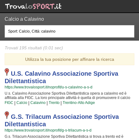
Calcio a Calavino
Trovati 195 risultati (0.01 sec)
Utilizza la tua posizione per affinare la ricerca
U.s. Calavino Associazione Sportiva
Dilettantistica
https://www.trovalosport.it/noprofit/u-s-calavino-a-s-d
U.s. Calavino Associazione Sportiva Dilettantistica opera a calavino ed è
affiliata alla FIGC. La loro principale attività è quella di promuovere il calcio
organizzando corsi rivolti a bambini e ragazzi. U.s. Calavino Associazione
|
|
|
|
FIGC
Calcio
Calavino
Trento
Trentino-Alto Adige
Sportiva Dilettantistica è radicata nella comunità di calavino e al loro interno
sono cresciute generazioni di bambini e ragazzi che hanno imparato i valori
fondamentali dello sport e l'importanza del lavoro di squadra. I loro istruttori
G.s. Trilacum Associazione Sportiva
di calcio sono tra i più esperti e qualificati della zona e sono sicuramente i
Dilettantistica
più adatti a sviluppare il talento dei bambini che iniziano a giocare e dei
ragazzi che vogliono raggiungere livelli di eccellenza. Per questo motivo U.s.
https://www.trovalosport.it/noprofit/g-s-trilacum-a-s-d
Calavino Associazione Sportiva Dilettantistica sarà felice di accogliere anche
G.s. Trilacum Associazione Sportiva Dilettantistica si trova a trento ed è
tuo figlio all'interno dell'associazione, perché possa raggiungere il successo