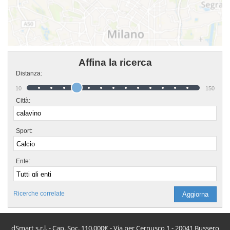
Affina la ricerca
Distanza:
10
150
Città:
Sport:
Ente:
Ricerche correlate
dSmart s.r.l. - Cap. Soc. 110.000€ - Via per Cernusco 1 - 20041 Bussero