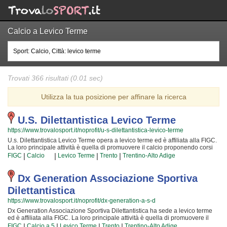
Calcio a Levico Terme
Trovati 366 risultati (0.01 sec)
Utilizza la tua posizione per affinare la ricerca
U.s. Dilettantistica Levico Terme
https://www.trovalosport.it/noprofit/u-s-dilettantistica-levico-terme
U.s. Dilettantistica Levico Terme opera a levico terme ed è affiliata alla FIGC.
La loro principale attività è quella di promuovere il calcio proponendo corsi
rivolti a bambini e ragazzi. U.s. Dilettantistica Levico Terme è radicata nella
|
|
|
|
FIGC
Calcio
Levico Terme
Trento
Trentino-Alto Adige
comunità di levico terme e al loro interno sono cresciute generazioni di
bambini e ragazzi che hanno imparato i valori fondamentali dello sport e
l'importanza del lavoro di squadra. I loro istruttori di calcio sono tra i più
Dx Generation Associazione Sportiva
esperti e qualificati della zona e sono sicuramente i più adatti a sviluppare il
Dilettantistica
talento dei bambini che iniziano a giocare e dei ragazzi che vogliono
raggiungere livelli di eccellenza. Per questo motivo U.s. Dilettantistica Levico
https://www.trovalosport.it/noprofit/dx-generation-a-s-d
Terme sarà contenta di accogliere anche tuo figlio all'interno
Dx Generation Associazione Sportiva Dilettantistica ha sede a levico terme
dell'associazione, perché possa raggiungere il successo che merita in un
ed è affiliata alla FIGC. La loro principale attività è quella di promuovere il
ambiente amichevole e con un sacco di nuovi amici. Gli allenamenti si
calcio a 5 offrendo corsi rivolti a bambini e ragazzi. Dx Generation
|
|
|
|
tengono al campo a {city} e coincidono con il calendario scolastico mentre le
FIGC
Calcio a 5
Levico Terme
Trento
Trentino-Alto Adige