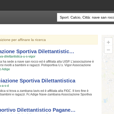
sizione per affinare la ricerca
azione Sportiva Dilettantistic…
va-dilettantistica-u-s-vigor
ica ha sede a nave san rocco ed è affiliata alla UISP. L'associazione è
si rivolti a bambini e ragazzi. Polisportiva U.s. Vigor Associazione
 san rocco ha educato generazioni di atleti, accompagnandoli in tutto il
to Adige
uadra. I loro istruttori di calcio sono tra i più esperti e qualificati della
to dei bambini che iniziano a giocare e dei ragazzi che vogliono
ortiva U.s. Vigor Associazione Sportiva Dilettantistica sarà felice di
zione Sportiva Dilettantistica
ssa raggiungere il successo che merita in un ambiente amichevole e
a-a-s-d
al campo a {city} e seguono l'andamento del calendario scolastico
 tengono generalmente nel fine settimana. Se vuoi iscriverti o
a si trova a zambana lavis ed è affiliata alla FIGC. Il loro fine è
 al campo o scrivere un messaggio cliccando sul bottone "Contattaci"
i a bambini e ragazzi. Fc Adige Nave-zambana Associazione Sportiva
 ha educato generazioni di atleti, accompagnandoli in tutto il percorso
loro istruttori di calcio sono tra i più esperti e qualificati della zona e
 bambini che iniziano a giocare e dei ragazzi che vogliono raggiungere
mbana Associazione Sportiva Dilettantistica sarà contenta di accogliere
portivo Dilettantistico Pagane…
ssa raggiungere il successo che merita in un ambiente amichevole e con