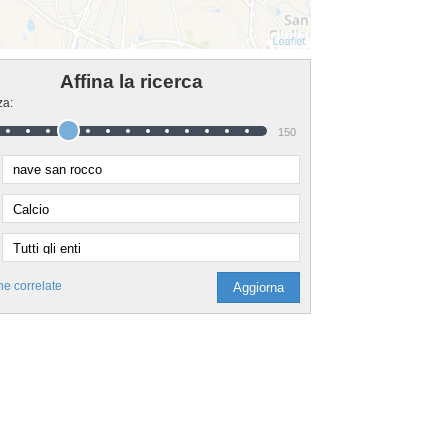
Affina la ricerca
za:
150
he correlate