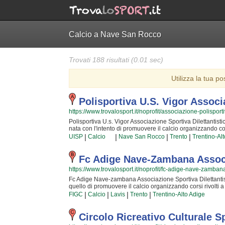
Calcio a Nave San Rocco
Trovati 188 risultati (0.01 sec)
Utilizza la tua po
Polisportiva U.s. Vigor Associ
https://www.trovalosport.it/noprofit/associazione-polisporti
Polisportiva U.s. Vigor Associazione Sportiva Dilettantist
nata con l'intento di promuovere il calcio organizzando cor
Sportiva Dilettantistica è radicata nella comunità di nave
|
|
|
|
UISP
Calcio
Nave San Rocco
Trento
Trentino-Al
percorso di crescita e di maturazione tipico degli sport di sq
zona e sono sicuramente i più adatti a sviluppare il talen
raggiungere livelli di eccellenza. Per questo motivo Polisp
Fc Adige Nave-Zambana Associa
accogliere anche tuo figlio nell'associazione, perché po
https://www.trovalosport.it/noprofit/fc-adige-nave-zamban
con un sacco di nuovi amici. Gli allenamenti si svolgono 
mentre le partite, comprese quelle della prima squadra, si
Fc Adige Nave-zambana Associazione Sportiva Dilettantistic
semplicemente scoprire di più sui loro corsi puoi andare
quello di promuovere il calcio organizzando corsi rivolt
presente nella pagina.
Dilettantistica è radicata nella comunità di zambana lavis
|
|
|
|
FIGC
Calcio
Lavis
Trento
Trentino-Alto Adige
di crescita e di maturazione tipico degli sport di squadra. I 
sono sicuramente i più adatti a sviluppare il talento dei
livelli di eccellenza. Per questo motivo Fc Adige Nave-za
Circolo Ricreativo Culturale S
anche tuo figlio all'interno dell'associazione, perché po