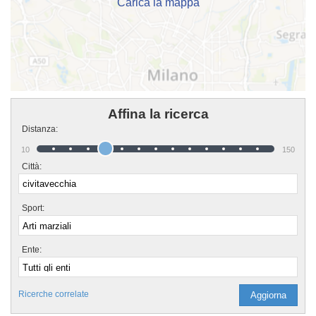
Carica la mappa
Affina la ricerca
Distanza:
10
150
Città:
Sport:
Ente:
Ricerche correlate