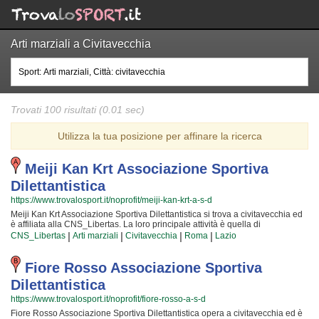
Arti marziali a Civitavecchia
Trovati 100 risultati (0.01 sec)
Utilizza la tua posizione per affinare la ricerca
Meiji Kan Krt Associazione Sportiva
Dilettantistica
https://www.trovalosport.it/noprofit/meiji-kan-krt-a-s-d
Meiji Kan Krt Associazione Sportiva Dilettantistica si trova a civitavecchia ed
è affiliata alla CNS_Libertas. La loro principale attività è quella di
promuovere Le arti marziali organizzando corsi per bambini, ragazzi e adulti.
|
|
|
|
CNS_Libertas
Arti marziali
Civitavecchia
Roma
Lazio
Se desiderate che vostro figlio o vostra figlia impari la disciplina, il rispetto e
la concentrazione, Le arti marziali è sicuramente lo sport più adatto. I loro
maestri di arti marziali seguiranno i vostri figli passo per passo, ma restando
Fiore Rosso Associazione Sportiva
sempre nell'ottica di sviluppare i talenti e le capacità personali di ciascun
Dilettantistica
atleta. Meiji Kan Krt Associazione Sportiva Dilettantistica da sempre accoglie
i bambini e i ragazzi di civitavecchia, in un ambiente serio e sano, in cui i
https://www.trovalosport.it/noprofit/fiore-rosso-a-s-d
vostri figli troveranno sicuramente uno sfogo e uno svago e tanti nuovi amici.
Fiore Rosso Associazione Sportiva Dilettantistica opera a civitavecchia ed è
Gli allenamenti si tengono in palestra a civitavecchia e coincidono con il