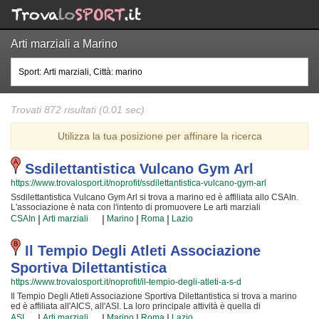
Arti marziali a Marino
Trovati 872 risultati (0.01 sec)
Utilizza la tua posizione per affinare la ricerca
Ssdilettantistica Vulcano Gym Arl
https://www.trovalosport.it/noprofit/ssdilettantistica-vulcano-gym-arl
Ssdilettantistica Vulcano Gym Arl si trova a marino ed è affiliata allo CSAIn.
L'associazione è nata con l'intento di promuovere Le arti marziali
organizzando corsi rivolti a bambini, ragazzi e adulti. Se desiderate che
|
|
|
|
CSAIn
Arti marziali
Marino
Roma
Lazio
vostro figlio o vostra figlia impari la disciplina, il rispetto e la concentrazione,
Le arti marziali è sicuramente lo sport più adatto. I loro maestri di arti marziali
seguiranno i vostri figli quotidianamente, ma restando sempre nell'ottica di
Il Tempio Degli Atleti Associazione
sviluppare i talenti e le capacità personali di ciascun atleta. Ssdilettantistica
Sportiva Dilettantistica
Vulcano Gym Arl da sempre accoglie i bambini e i ragazzi di marino, in un
ambiente serio e sano, in cui i vostri figli troveranno sicuramente uno sfogo e
https://www.trovalosport.it/noprofit/il-tempio-degli-atleti-a-s-d
uno svago e tanti nuovi amici. Gli allenamenti si tengono in palestra a marino
Il Tempio Degli Atleti Associazione Sportiva Dilettantistica si trova a marino
e seguono l'andamento del calendario scolastico mentre le gare si tengono
ed è affiliata all'AICS, all'ASI. La loro principale attività è quella di
generalmente nel fine settimana. Se vuoi iscriverti o semplicemente avere
promuovere Le arti marziali organizzando corsi per bambini, ragazzi e adulti.
|
|
|
|
più informazioni sui loro corsi puoi venire in sede o scrivere un messaggio
ASI
Arti marziali
Marino
Roma
Lazio