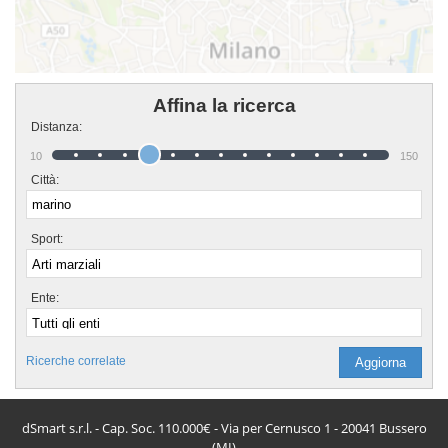
Affina la ricerca
Distanza:
10
150
Città:
Sport:
Ente:
Ricerche correlate
dSmart s.r.l. - Cap. Soc. 110.000€ - Via per Cernusco 1 - 20041 Bussero
(MI)